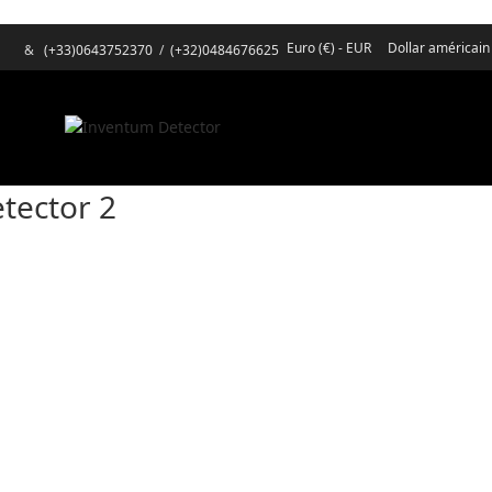
Euro (€) - EUR
Dollar américain
&
(+33)0643752370
/
(+32)0484676625
tector 2