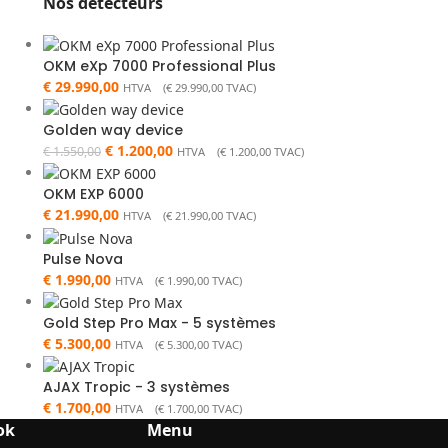
Nos détecteurs
OKM eXp 7000 Professional Plus
€
29.990,00
HTVA (
€
29.990,00
TVAC)
Golden way device
€
1.200,00
€
1.550,00
HTVA (
€
1.200,00
TVAC)
OKM EXP 6000
€
21.990,00
HTVA (
€
21.990,00
TVAC)
Pulse Nova
€
1.990,00
HTVA (
€
1.990,00
TVAC)
Gold Step Pro Max - 5 systèmes
€
5.300,00
HTVA (
€
5.300,00
TVAC)
AJAX Tropic - 3 systèmes
€
1.700,00
HTVA (
€
1.700,00
TVAC)
ok
Menu