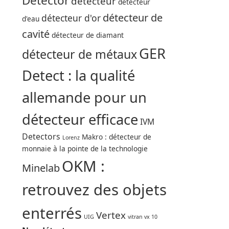
Detector
détecteur
détecteur
détecteur de
détecteur d'or
d'eau
cavité
détecteur de diamant
GER
détecteur de métaux
Detect : la qualité
allemande pour un
détecteur efficace
IVM
Detectors
Makro : détecteur de
Lorenz
monnaie à la pointe de la technologie
OKM :
Minelab
retrouvez des objets
enterrés
Vertex
UIG
vitran vx 10