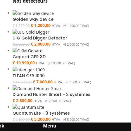
Nos détecteurs
Golden way device
€
1.200,00
€
1.550,00
HTVA (
€
1.200,00
TVAC)
UIG Gold Digger Detector
€
2.000,00
€
2.600,00
HTVA (
€
2.000,00
TVAC)
Gepard GPR 3D
€
19.990,00
HTVA (
€
19.990,00
TVAC)
TITAN GER 1000
€
7.000,00
€
11.500,00
HTVA (
€
7.000,00
TVAC)
Diamond Hunter Smart - 2 systèmes
€
2.300,00
HTVA (
€
2.300,00
TVAC)
Quantum Lite - 3 systèmes
€
5.200,00
€
5.800,00
HTVA (
€
5.200,00
TVAC)
ok
Menu