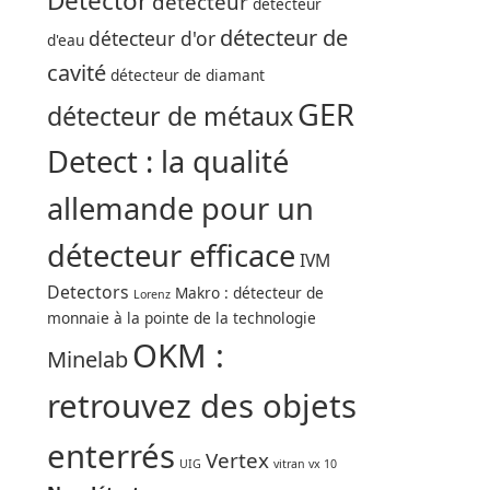
Detector
détecteur
détecteur
détecteur de
détecteur d'or
d'eau
cavité
détecteur de diamant
GER
détecteur de métaux
Detect : la qualité
allemande pour un
détecteur efficace
IVM
Detectors
Makro : détecteur de
Lorenz
monnaie à la pointe de la technologie
OKM :
Minelab
retrouvez des objets
enterrés
Vertex
UIG
vitran vx 10