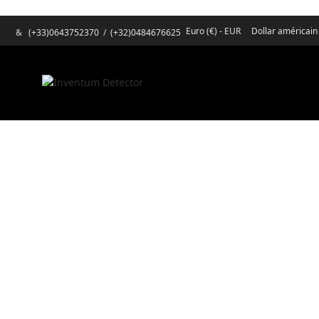
Euro (€) - EUR
Dollar américain
&
(+33)0643752370
/
(+32)0484676625