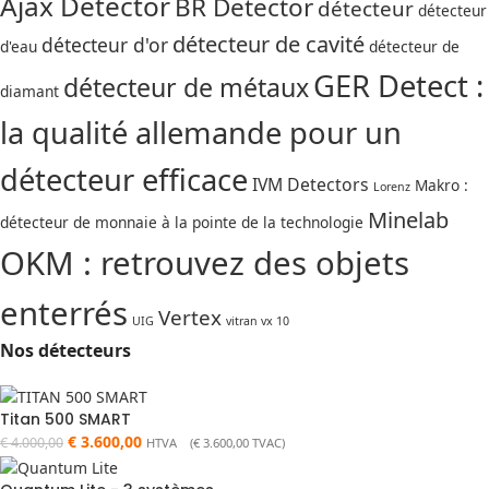
Ajax Detector
BR Detector
détecteur
détecteur
détecteur de cavité
détecteur d'or
d'eau
détecteur de
GER Detect :
détecteur de métaux
diamant
la qualité allemande pour un
détecteur efficace
IVM Detectors
Makro :
Lorenz
Minelab
détecteur de monnaie à la pointe de la technologie
OKM : retrouvez des objets
enterrés
Vertex
UIG
vitran vx 10
Nos détecteurs
Titan 500 SMART
€
3.600,00
€
4.000,00
HTVA (
€
3.600,00
TVAC)