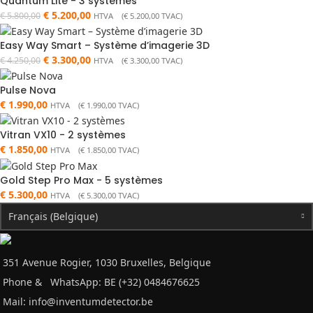
Quantum Lite - 3 systèmes
€
5.200,00
€
5.800,00
HTVA (
€
5.200,00
TVAC)
Easy Way Smart – Système d’imagerie 3D
€
3.300,00
€
4.250,00
HTVA (
€
3.300,00
TVAC)
Pulse Nova
€
1.990,00
HTVA (
€
1.990,00
TVAC)
Vitran VX10 - 2 systèmes
€
1.850,00
HTVA (
€
1.850,00
TVAC)
Gold Step Pro Max - 5 systèmes
€
5.300,00
HTVA (
€
5.300,00
TVAC)
Français (Belgique)
351 Avenue Rogier, 1030 Bruxelles, Belgique
Phone &
WhatsApp: BE (+32) 0484676625
Mail:
info@inventumdetector.be