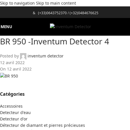
Skip to navigation
Skip to main content
&
(+33)0643752370
/
(+32)0484676625
MENU
BR 950 -Inventum Detector 4
Posted by
inventum detector
12 avril 2022
On 12 avril 2022
Catégories
Accessoires
Detecteur d'eau
Detecteur d'or
Détecteur de diamant et pierres précieuses