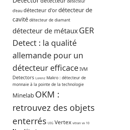
Detector
détecteur
détecteur
détecteur de
détecteur d'or
d'eau
cavité
détecteur de diamant
GER
détecteur de métaux
Detect : la qualité
allemande pour un
détecteur efficace
IVM
Detectors
Makro : détecteur de
Lorenz
monnaie à la pointe de la technologie
OKM :
Minelab
retrouvez des objets
enterrés
Vertex
UIG
vitran vx 10