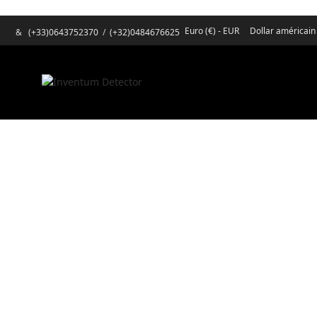
Euro (€) - EUR
Dollar américain
&
(+33)0643752370
/
(+32)0484676625