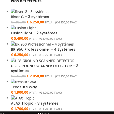
Nos détecteurs
River G - 3 systèmes
€
6.250,00
€
7.900,00
HTVA (
€
6.250,00
TVAC)
Fusion Light - 2 systèmes
€
5.490,00
HTVA (
€
5.490,00
TVAC)
BR 950 Professionnel – 4 Systèmes
€
6.250,00
HTVA (
€
6.250,00
TVAC)
UIG GROUND SCANNER DETECTOR - 3
systèmes
€
2.950,00
€
3.750,00
HTVA (
€
2.950,00
TVAC)
Treasure Way
€
1.900,00
HTVA (
€
1.900,00
TVAC)
AJAX Tropic - 3 systèmes
€
1.700,00
HTVA (
€
1.700,00
TVAC)