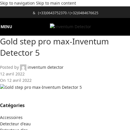
Skip to navigation
Skip to main content
&
(+33)0643752370
/
(+32)0484676625
MENU
Gold step pro max-Inventum
Detector 5
Posted by
inventum detector
12 avril 2022
On 12 avril 2022
Catégories
Accessoires
Detecteur d'eau