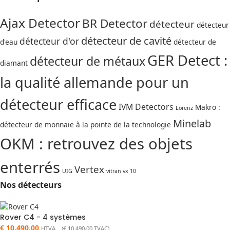
Ajax Detector
BR Detector
détecteur
détecteur
détecteur de cavité
détecteur d'or
d'eau
détecteur de
GER Detect :
détecteur de métaux
diamant
la qualité allemande pour un
détecteur efficace
IVM Detectors
Makro :
Lorenz
Minelab
détecteur de monnaie à la pointe de la technologie
OKM : retrouvez des objets
enterrés
Vertex
UIG
vitran vx 10
Nos détecteurs
Rover C4 - 4 systèmes
€
10.490,00
HTVA (
€
10.490,00
TVAC)