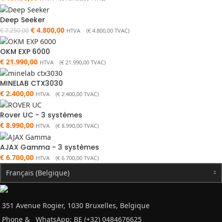
Deep Seeker
€
4.800,00
€
7.250,00
HTVA (
€
4.800,00
TVAC)
OKM EXP 6000
€
21.990,00
HTVA (
€
21.990,00
TVAC)
MINELAB CTX3030
€
2.400,00
HTVA (
€
2.400,00
TVAC)
Rover UC - 3 systèmes
€
8.990,00
HTVA (
€
8.990,00
TVAC)
AJAX Gamma - 3 systèmes
€
6.700,00
HTVA (
€
6.700,00
TVAC)
Français (Belgique)
351 Avenue Rogier, 1030 Bruxelles, Belgique
Phone &
WhatsApp: BE (+32) 0484676625