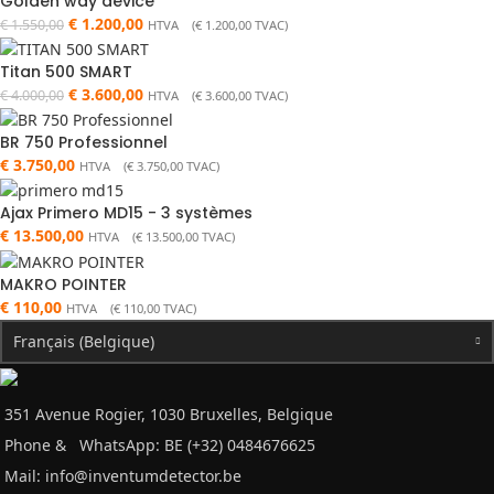
Golden way device
€
1.200,00
€
1.550,00
HTVA (
€
1.200,00
TVAC)
Titan 500 SMART
€
3.600,00
€
4.000,00
HTVA (
€
3.600,00
TVAC)
BR 750 Professionnel
€
3.750,00
HTVA (
€
3.750,00
TVAC)
Ajax Primero MD15 - 3 systèmes
€
13.500,00
HTVA (
€
13.500,00
TVAC)
MAKRO POINTER
€
110,00
HTVA (
€
110,00
TVAC)
Français (Belgique)
351 Avenue Rogier, 1030 Bruxelles, Belgique
Phone &
WhatsApp: BE (+32) 0484676625
Mail:
info@inventumdetector.be