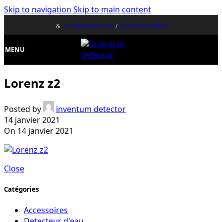
Skip to navigation
Skip to main content
&
(+33)0643752370
/
(+32)0484676625
MENU
Lorenz z2
Posted by
inventum detector
14 janvier 2021
On 14 janvier 2021
Close
Catégories
Accessoires
Detecteur d'eau