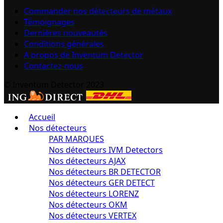
Commander nos détecteurs de métaux
Témoignages
Dernières nouveautés
Conditions générales
A propos de Inventum Detector
Contactez-nous
© Inventum Detector 2023
Accueil
Nos détecteurs
PAR MARQUES
Nos détecteurs IVM Detectors
Nos détecteurs AJAX
Nos détecteurs BR DETECTOR
Nos détecteurs GER DETECT
Nos détecteurs LORENZ
Nos détecteurs OKM
Nos détecteurs VERTEX