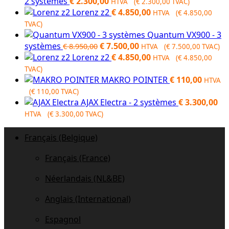
2 systèmes
€
2.300,00
HTVA (
€
2.300,00
TVAC)
Lorenz z2
€
4.850,00
HTVA (
€
4.850,00
TVAC)
Quantum VX900 - 3
Original
Current
systèmes
€
7.500,00
€
8.950,00
HTVA (
€
7.500,00
TVAC)
price
price
Lorenz z2
€
4.850,00
HTVA (
€
4.850,00
was:
is:
TVAC)
€ 8.950,00.
€ 7.500,00.
MAKRO POINTER
€
110,00
HTVA
(
€
110,00
TVAC)
AJAX Electra - 2 systèmes
€
3.300,00
HTVA (
€
3.300,00
TVAC)
Français (Belgique)
Français (France)
Néerlandais (NL&BE)
Anglais (International)
Espagnol