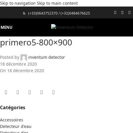
Skip to navigation
Skip to main content
&
(+33)0643752370
/
(+32)0484676625
MENU
primero5-800×900
Posted by
inventum detector
18 décembre 2020
On 18 décembre 2020
Catégories
Accessoires
Detecteur d'eau
Detecteur d'or