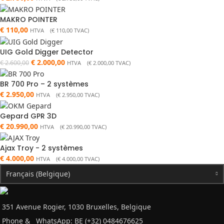
MAKRO POINTER
€
110,00
HTVA (
€
110,00
TVAC)
UIG Gold Digger Detector
€
2.000,00
€
2.600,00
HTVA (
€
2.000,00
TVAC)
BR 700 Pro – 2 systèmes
€
2.950,00
HTVA (
€
2.950,00
TVAC)
Gepard GPR 3D
€
20.990,00
HTVA (
€
20.990,00
TVAC)
Ajax Troy - 2 systèmes
€
4.000,00
HTVA (
€
4.000,00
TVAC)
Français (Belgique)
351 Avenue Rogier, 1030 Bruxelles, Belgique
Phone &
WhatsApp: BE (+32) 0484676625