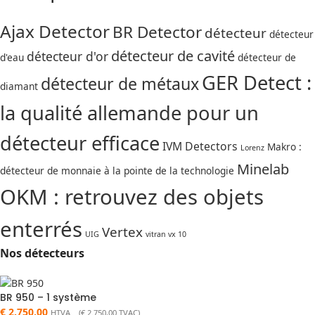
Ajax Detector
BR Detector
détecteur
détecteur
détecteur de cavité
détecteur d'or
d'eau
détecteur de
GER Detect :
détecteur de métaux
diamant
la qualité allemande pour un
détecteur efficace
IVM Detectors
Makro :
Lorenz
Minelab
détecteur de monnaie à la pointe de la technologie
OKM : retrouvez des objets
enterrés
Vertex
UIG
vitran vx 10
Nos détecteurs
BR 950 – 1 système
€
2.750,00
HTVA (
€
2.750,00
TVAC)