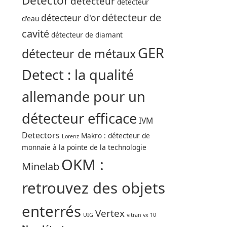
Detector
détecteur
détecteur
détecteur de
détecteur d'or
d'eau
cavité
détecteur de diamant
GER
détecteur de métaux
Detect : la qualité
allemande pour un
détecteur efficace
IVM
Detectors
Makro : détecteur de
Lorenz
monnaie à la pointe de la technologie
OKM :
Minelab
retrouvez des objets
enterrés
Vertex
UIG
vitran vx 10