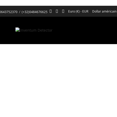
Euro (€) - EUR
Dollar américain
)0643752370
/
(+32)0484676625