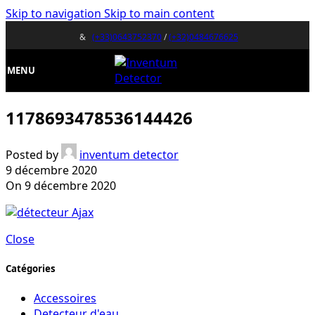
Skip to navigation
Skip to main content
&
(+33)0643752370
/
(+32)0484676625
MENU
1178693478536144426
Posted by
inventum detector
9 décembre 2020
On 9 décembre 2020
Close
Catégories
Accessoires
Detecteur d'eau