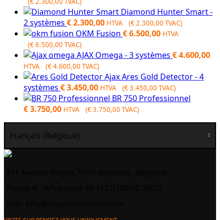
(
€
2.300,00
TVAC)
Diamond Hunter Smart -
2 systèmes
€
2.300,00
HTVA (
€
2.300,00
TVAC)
OKM Fusion
€
6.500,00
HTVA
(
€
6.500,00
TVAC)
AJAX Omega - 3 systèmes
€
4.600,00
HTVA (
€
4.600,00
TVAC)
Ajax Ares Gold Detector - 4
systèmes
€
3.450,00
HTVA (
€
3.450,00
TVAC)
BR 750 Professionnel
€
3.750,00
HTVA (
€
3.750,00
TVAC)
Français (Belgique)
351 Avenue Rogier, 1030 Bruxelles, Belgique
Phone &
WhatsApp: BE (+32) 0484676625
Mail:
info@inventumdetector.be