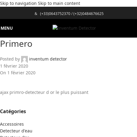
Skip to navigation
Skip to main content
&
(+33)0643752370
/
(+32)0484676625
MENU
Primero
Posted by
inventum detector
1 février 2020
On 1 février 2020
ajax primro-detecteur d or le plus puissant
Catégories
Accessoires
Detecteur d'eau