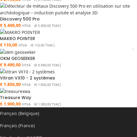
Discovery 500 Pro
€
5.400,00
HTVA (
€
5.400,00
TVAC)
MAKRO POINTER
€
110,00
HTVA (
€
110,00
TVAC)
OKM GEOSEEKER
€
9.490,00
HTVA (
€
9.490,00
TVAC)
Vitran VX10 - 2 systèmes
€
1.850,00
HTVA (
€
1.850,00
TVAC)
Treasure Way
€
1.900,00
HTVA (
€
1.900,00
TVAC)
Français (Belgique)
Français (France)