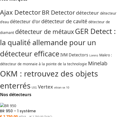
Ajax Detector
BR Detector
détecteur
détecteur
détecteur de cavité
détecteur d'or
d'eau
détecteur de
GER Detect :
détecteur de métaux
diamant
la qualité allemande pour un
détecteur efficace
IVM Detectors
Makro :
Lorenz
Minelab
détecteur de monnaie à la pointe de la technologie
OKM : retrouvez des objets
enterrés
Vertex
UIG
vitran vx 10
Nos détecteurs
BR 950 – 1 système
€
2.750,00
HTVA (
€
2.750,00
TVAC)