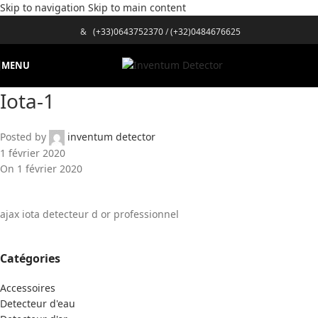
Skip to navigation
Skip to main content
&
(+33)0643752370
/
(+32)0484676625
MENU
Iota-1
Posted by
inventum detector
1 février 2020
On 1 février 2020
ajax iota detecteur d or professionnel
Catégories
Accessoires
Detecteur d'eau