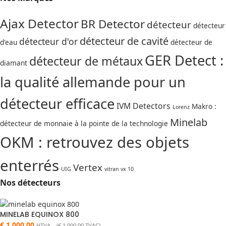
Ajax Detector
BR Detector
détecteur
détecteur
détecteur de cavité
détecteur d'or
d'eau
détecteur de
GER Detect :
détecteur de métaux
diamant
la qualité allemande pour un
détecteur efficace
IVM Detectors
Makro :
Lorenz
Minelab
détecteur de monnaie à la pointe de la technologie
OKM : retrouvez des objets
enterrés
Vertex
UIG
vitran vx 10
Nos détecteurs
MINELAB EQUINOX 800
€
1.000,00
HTVA (
€
1.000,00
TVAC)