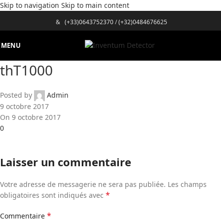
Skip to navigation
Skip to main content
&
(+33)0643752370
/
(+32)0484676625
MENU
thT1000
Posted by
Admin
9 octobre 2017
On 9 octobre 2017
0
Laisser un commentaire
Votre adresse de messagerie ne sera pas publiée.
Les champs
*
obligatoires sont indiqués avec
*
Commentaire