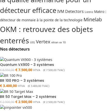
détecteur efficace
IVM Detectors
Makro :
Lorenz
Minelab
détecteur de monnaie à la pointe de la technologie
OKM : retrouvez des objets
enterrés
Vertex
UIG
vitran vx 10
Nos détecteurs
Quantum VX900 - 3 systèmes
€
7.500,00
€
8.950,00
HTVA (
€
7.500,00
TVAC)
BR 100 PRO – 3 systèmes
€
3.400,00
HTVA (
€
3.400,00
TVAC)
BR 50 Target Max – 2 systèmes
€
2.500,00
€
2.900,00
HTVA (
€
2.500,00
TVAC)