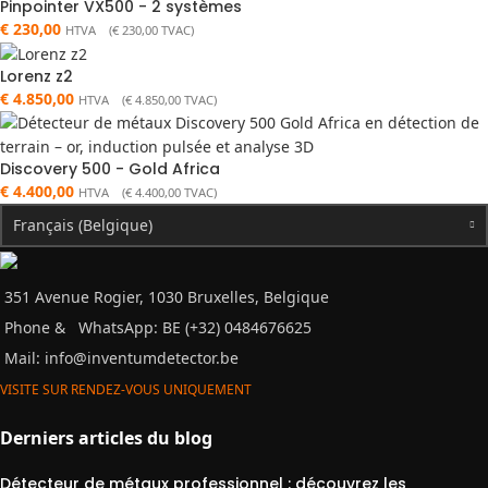
Pinpointer VX500 - 2 systèmes
€
230,00
HTVA (
€
230,00
TVAC)
Lorenz z2
€
4.850,00
HTVA (
€
4.850,00
TVAC)
Discovery 500 - Gold Africa
€
4.400,00
HTVA (
€
4.400,00
TVAC)
Français (Belgique)
351 Avenue Rogier, 1030 Bruxelles, Belgique
Phone &
WhatsApp: BE (+32) 0484676625
Mail:
info@inventumdetector.be
VISITE SUR RENDEZ-VOUS UNIQUEMENT
Derniers articles du blog
Détecteur de métaux professionnel : découvrez les