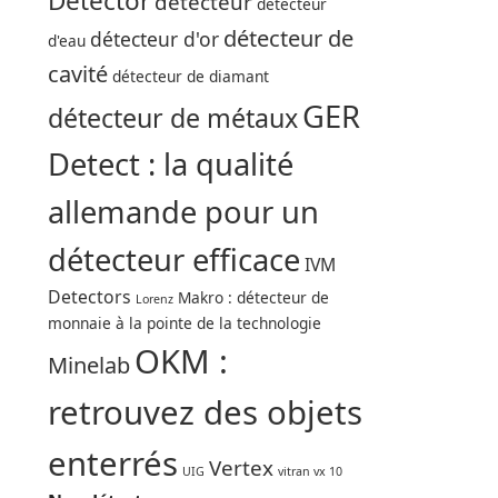
Detector
détecteur
détecteur
détecteur de
détecteur d'or
d'eau
cavité
détecteur de diamant
GER
détecteur de métaux
Detect : la qualité
allemande pour un
détecteur efficace
IVM
Detectors
Makro : détecteur de
Lorenz
monnaie à la pointe de la technologie
OKM :
Minelab
retrouvez des objets
enterrés
Vertex
UIG
vitran vx 10