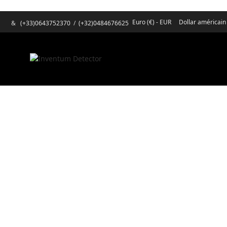
Euro (€) - EUR
Dollar américain
&
(+33)0643752370
/
(+32)0484676625