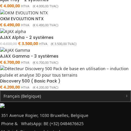
€
4.000,00
HTVA (
€
4.000,00
TVAC)
OKM EVOLUTION NTX
€
6.490,00
HTVA (
€
6.490,00
TVAC)
AJAX Alpha - 2 systèmes
€
3.500,00
€
4.600,00
HTVA (
€
3.500,00
TVAC)
AJAX Gamma - 3 systèmes
€
6.700,00
HTVA (
€
6.700,00
TVAC)
Discovery 500 ( Basic Pack )
€
4.200,00
HTVA (
€
4.200,00
TVAC)
Français (Belgique)
351 Avenue Rogier, 1030 Bruxelles, Belgique
Phone &
WhatsApp: BE (+32) 0484676625