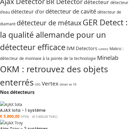
Ajax Detector
BR Detector
détecteur
détecteur
détecteur de cavité
détecteur d'or
d'eau
détecteur de
GER Detect :
détecteur de métaux
diamant
la qualité allemande pour un
détecteur efficace
IVM Detectors
Makro :
Lorenz
Minelab
détecteur de monnaie à la pointe de la technologie
OKM : retrouvez des objets
enterrés
Vertex
UIG
vitran vx 10
Nos détecteurs
AJAX Iota - 1 système
€
5.800,00
HTVA (
€
5.800,00
TVAC)
Ajax Troy - 2 systèmes