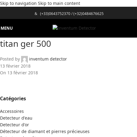
Skip to navigation
Skip to main content
&
(+33)0643752370
/
(+32)0484676625
MENU
titan ger 500
Posted by
inventum detector
13 février 2018
On 13 février 2018
Catégories
Accessoires
Detecteur d'eau
Detecteur d'or
Détecteur de diamant et pierres précieuses