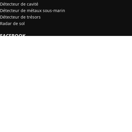
Détecteur de cavité
Détecteur de métaux sous-marin
Détecteur de trésors
Radar de sol
FACEBOOK
PARTNER
MENU
Commander nos détecteurs de métaux
Témoignages
Dernières nouveautés