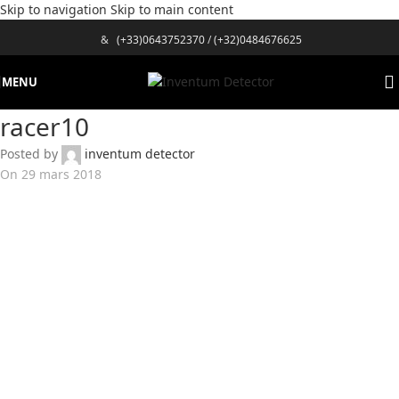
Skip to navigation
Skip to main content
&
(+33)0643752370
/
(+32)0484676625
MENU
racer10
Posted by
inventum detector
On 29 mars 2018