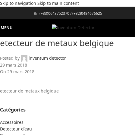
Skip to navigation
Skip to main content
&
(+33)0643752370
/
(+32)0484676625
MENU
etecteur de metaux belgique
Posted by
inventum detector
29 mars 2018
On 29 mars 2018
etecteur de metaux belgique
Catégories
Accessoires
Detecteur d'eau