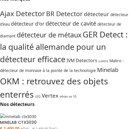
Ajax Detector
BR Detector
détecteur
détecteur
détecteur de cavité
détecteur d'or
d'eau
détecteur de
GER Detect :
détecteur de métaux
diamant
la qualité allemande pour un
détecteur efficace
IVM Detectors
Makro :
Lorenz
Minelab
détecteur de monnaie à la pointe de la technologie
OKM : retrouvez des objets
enterrés
Vertex
UIG
vitran vx 10
Nos détecteurs
MINELAB CTX3030
€
2.400,00
HTVA (
€
2.400,00
TVAC)