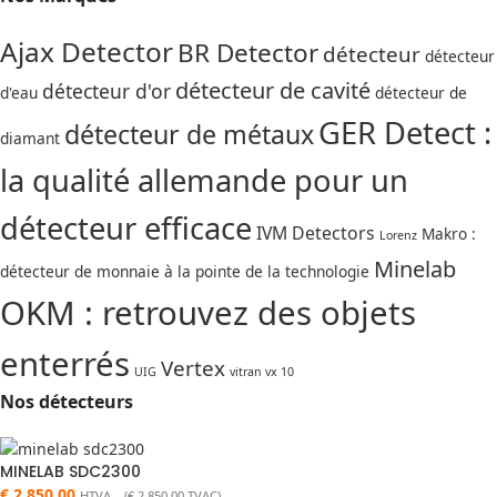
Ajax Detector
BR Detector
détecteur
détecteur
détecteur de cavité
détecteur d'or
d'eau
détecteur de
GER Detect :
détecteur de métaux
diamant
la qualité allemande pour un
détecteur efficace
IVM Detectors
Makro :
Lorenz
Minelab
détecteur de monnaie à la pointe de la technologie
OKM : retrouvez des objets
enterrés
Vertex
UIG
vitran vx 10
Nos détecteurs
MINELAB SDC2300
€
2.850,00
HTVA (
€
2.850,00
TVAC)