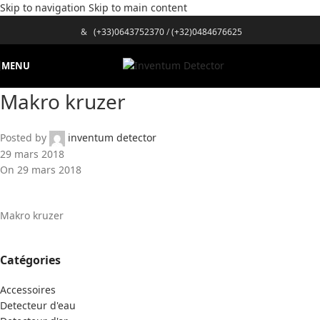
Skip to navigation
Skip to main content
&
(+33)0643752370
/
(+32)0484676625
MENU
Makro kruzer
Posted by
inventum detector
29 mars 2018
On 29 mars 2018
Makro kruzer
Catégories
Accessoires
Detecteur d'eau