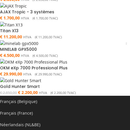
AJAX Tropic - 3 systèmes
€
1.700,00
HTVA (
€
1.700,00
TVAC)
Titan X13
€
11.200,00
HTVA (
€
11.200,00
TVAC)
MINELAB GPX5000
€
4.500,00
HTVA (
€
4.500,00
TVAC)
OKM eXp 7000 Professional Plus
€
29.990,00
HTVA (
€
29.990,00
TVAC)
Gold Hunter Smart
€
2.200,00
€
2.850,00
HTVA (
€
2.200,00
TVAC)
Français (Belgique)
Français (France)
Néerlandais (NL&BE)