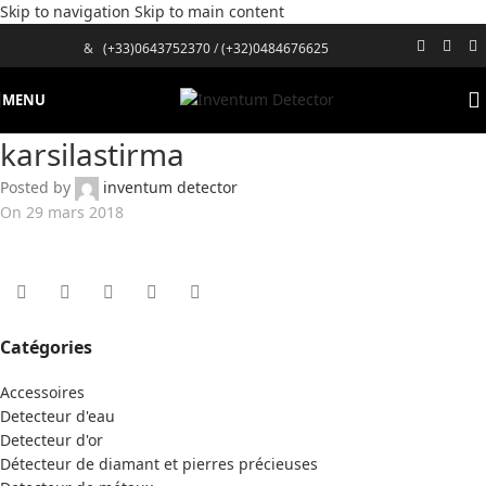
Skip to navigation
Skip to main content
&
(+33)0643752370
/
(+32)0484676625
MENU
karsilastirma
Posted by
inventum detector
On 29 mars 2018
Catégories
Accessoires
Detecteur d'eau
Detecteur d'or
Détecteur de diamant et pierres précieuses