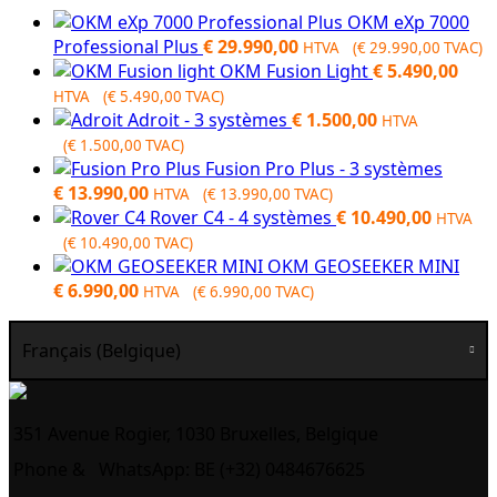
OKM eXp 7000
Professional Plus
€
29.990,00
HTVA (
€
29.990,00
TVAC)
OKM Fusion Light
€
5.490,00
HTVA (
€
5.490,00
TVAC)
Adroit - 3 systèmes
€
1.500,00
HTVA
(
€
1.500,00
TVAC)
Fusion Pro Plus - 3 systèmes
€
13.990,00
HTVA (
€
13.990,00
TVAC)
Rover C4 - 4 systèmes
€
10.490,00
HTVA
(
€
10.490,00
TVAC)
OKM GEOSEEKER MINI
€
6.990,00
HTVA (
€
6.990,00
TVAC)
Français (Belgique)
351 Avenue Rogier, 1030 Bruxelles, Belgique
Phone &
WhatsApp: BE (+32) 0484676625