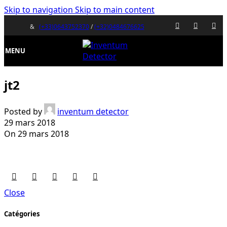
Skip to navigation
Skip to main content
&
(+33)0643752370
/
(+32)0484676625
MENU
jt2
Posted by
inventum detector
29 mars 2018
On 29 mars 2018
Close
Catégories