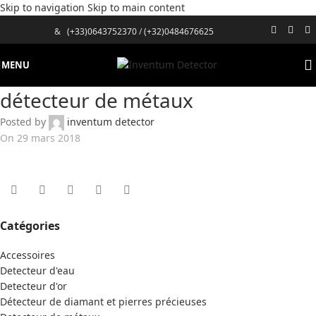
Skip to navigation
Skip to main content
&
(+33)0643752370
/
(+32)0484676625
MENU
détecteur de métaux
Posted by
inventum detector
On 29 mars 2018
Catégories
Accessoires
Detecteur d'eau
Detecteur d'or
Détecteur de diamant et pierres précieuses