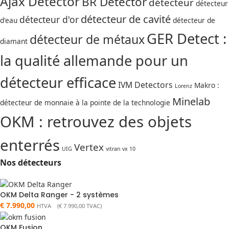
Ajax Detector
BR Detector
détecteur
détecteur
détecteur de cavité
détecteur d'or
d'eau
détecteur de
GER Detect :
détecteur de métaux
diamant
la qualité allemande pour un
détecteur efficace
IVM Detectors
Makro :
Lorenz
Minelab
détecteur de monnaie à la pointe de la technologie
OKM : retrouvez des objets
enterrés
Vertex
UIG
vitran vx 10
Nos détecteurs
OKM Delta Ranger - 2 systèmes
€
7.990,00
HTVA (
€
7.990,00
TVAC)
OKM Fusion