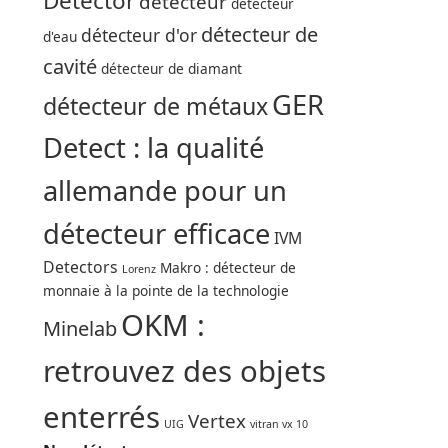
Detector
détecteur
détecteur
détecteur de
détecteur d'or
d'eau
cavité
détecteur de diamant
GER
détecteur de métaux
Detect : la qualité
allemande pour un
détecteur efficace
IVM
Detectors
Makro : détecteur de
Lorenz
monnaie à la pointe de la technologie
OKM :
Minelab
retrouvez des objets
enterrés
Vertex
UIG
vitran vx 10