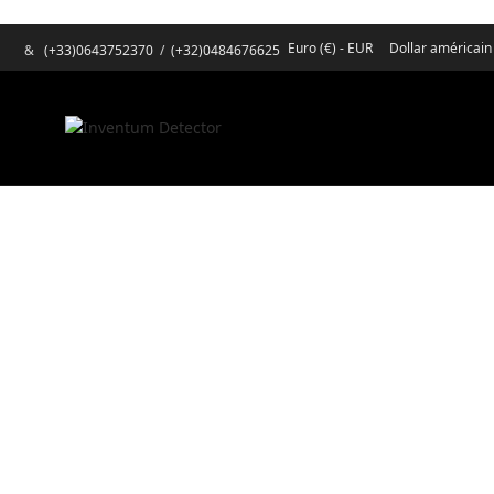
Euro (€) - EUR
Dollar américain
&
(+33)0643752370
/
(+32)0484676625