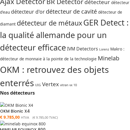
Ajax Detector
BR Detector
détecteur
détecteur
détecteur de cavité
détecteur d'or
d'eau
détecteur de
GER Detect :
détecteur de métaux
diamant
la qualité allemande pour un
détecteur efficace
IVM Detectors
Makro :
Lorenz
Minelab
détecteur de monnaie à la pointe de la technologie
OKM : retrouvez des objets
enterrés
Vertex
UIG
vitran vx 10
Nos détecteurs
OKM Bionic X4
€
9.785,00
HTVA (
€
9.785,00
TVAC)
MINELAB EQUINOX 800