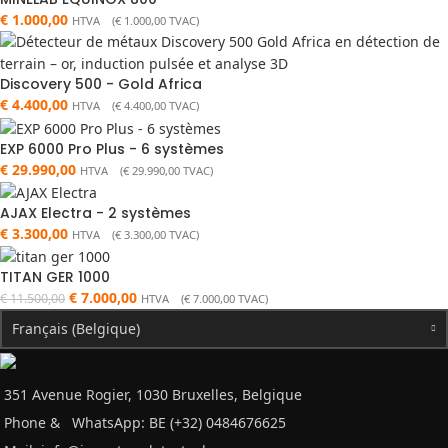
€
1.000,00
HTVA (
€
1.000,00
TVAC)
Discovery 500 - Gold Africa
€
4.400,00
HTVA (
€
4.400,00
TVAC)
EXP 6000 Pro Plus - 6 systèmes
€
29.990,00
HTVA (
€
29.990,00
TVAC)
AJAX Electra - 2 systèmes
€
3.300,00
HTVA (
€
3.300,00
TVAC)
TITAN GER 1000
€
7.000,00
€
11.500,00
HTVA (
€
7.000,00
TVAC)
Français (Belgique)
351 Avenue Rogier, 1030 Bruxelles, Belgique
Phone &
WhatsApp: BE (+32) 0484676625