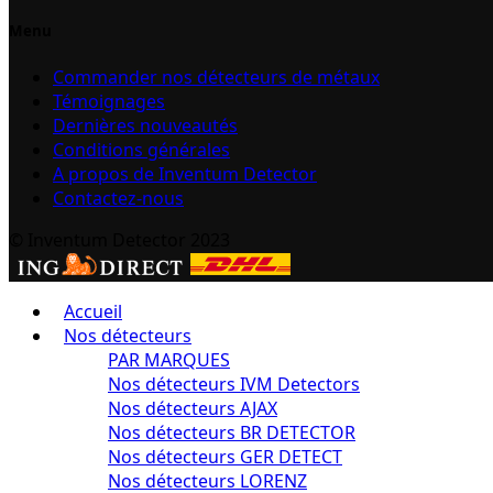
Menu
Commander nos détecteurs de métaux
Témoignages
Dernières nouveautés
Conditions générales
A propos de Inventum Detector
Contactez-nous
© Inventum Detector 2023
Accueil
Nos détecteurs
PAR MARQUES
Nos détecteurs IVM Detectors
Nos détecteurs AJAX
Nos détecteurs BR DETECTOR
Nos détecteurs GER DETECT
Nos détecteurs LORENZ