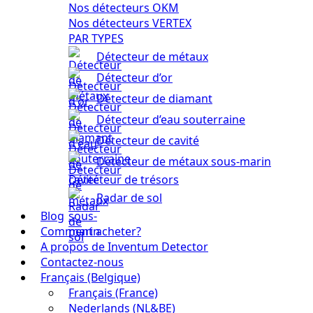
Nos détecteurs OKM
Nos détecteurs VERTEX
PAR TYPES
Détecteur de métaux
Détecteur d’or
Détecteur de diamant
Détecteur d’eau souterraine
Détecteur de cavité
Détecteur de métaux sous-marin
Détecteur de trésors
Radar de sol
Blog
Comment acheter?
A propos de Inventum Detector
Contactez-nous
Français (Belgique)
Français (France)
Nederlands (NL&BE)