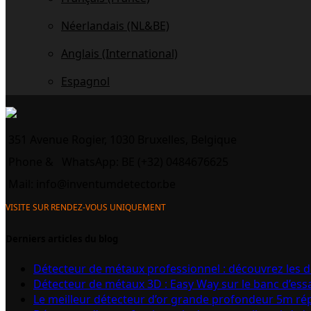
Néerlandais (NL&BE)
Anglais (International)
Espagnol
351 Avenue Rogier, 1030 Bruxelles, Belgique
Phone &
WhatsApp: BE (+32) 0484676625
Mail:
info@inventumdetector.be
VISITE SUR RENDEZ-VOUS UNIQUEMENT
Derniers articles du blog
Détecteur de métaux professionnel : découvrez les 
Détecteur de métaux 3D : Easy Way sur le banc d’ess
Le meilleur détecteur d’or grande profondeur 5m r