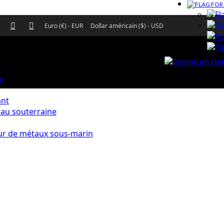
Euro (€) - EUR
Dollar américain ($) - USD
x
ant
eau souterraine
ur de métaux sous-marin