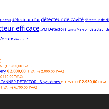
détecteur de cavité
détecteur d'or
r d'eau
détecteur de d
teur efficace
IVM Detectors
Makro : détecteur d
Lorenz
Vertex
vitran vx 10
)
A (
€
3.400,00
TVAC)
gery
€
2.000,00
HTVA (
€
2.000,00
TVAC)
€
110,00
TVAC)
Original
Curre
CANNER DETECTOR - 3 systèmes
€
2.950,00
€
3.750,00
HTVA 
price
price
HTVA (
€
6.700,00
TVAC)
was:
is:
€ 3.750,00.
€ 2.95