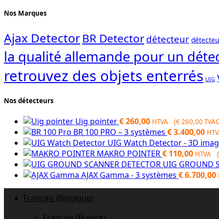
Nos Marques
Ajax Detector
BR Detector
détecteur
détecteu
la qualité allemande pour un détec
retrouvez des objets enterrés
UIG
Nos détecteurs
Uig pointer
€
260,00
HTVA (
€
260,00
TVAC
BR 100 PRO – 3 systèmes
€
3.400,00
HTV
UIG Watch Detector - 3D ima
MAKRO POINTER
€
110,00
HTVA (
UIG GROUND S
AJAX Gamma - 3 systèmes
€
6.700,00
Français (Belgique)
Français (France)