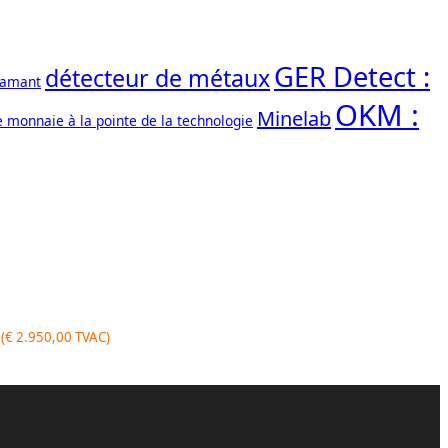
GER Detect :
détecteur de métaux
iamant
OKM :
Minelab
e monnaie à la pointe de la technologie
nt
(
€
2.950,00
TVAC)
0,00.