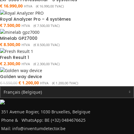
€
16.990,00
HTVA (
€
16.990,00
TVAC)
Royal Analyzer Pro – 4 systèmes
€
7.500,00
HTVA (
€
7.500,00
TVAC)
Minelab GPZ7000
€
8.500,00
HTVA (
€
8.500,00
TVAC)
Fresh Result 1
€
2.300,00
HTVA (
€
2.300,00
TVAC)
Golden way device
€
1.200,00
€
1.550,00
HTVA (
€
1.200,00
TVAC)
Français (Belgique)
351 Avenue Rogier, 1030 Bruxelles, Belgique
Phone &
WhatsApp: BE (+32) 0484676625
Mail:
info@inventumdetector.be