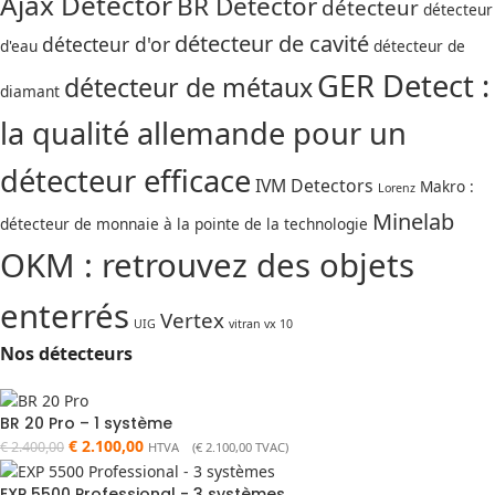
Ajax Detector
BR Detector
détecteur
détecteur
détecteur de cavité
détecteur d'or
d'eau
détecteur de
GER Detect :
détecteur de métaux
diamant
la qualité allemande pour un
détecteur efficace
IVM Detectors
Makro :
Lorenz
Minelab
détecteur de monnaie à la pointe de la technologie
OKM : retrouvez des objets
enterrés
Vertex
UIG
vitran vx 10
Nos détecteurs
BR 20 Pro – 1 système
€
2.100,00
€
2.400,00
HTVA (
€
2.100,00
TVAC)
EXP 5500 Professional - 3 systèmes