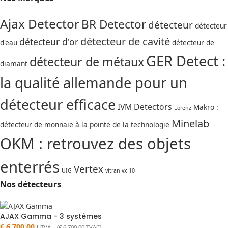
Ajax Detector
BR Detector
détecteur
détecteur
détecteur de cavité
détecteur d'or
d'eau
détecteur de
GER Detect :
détecteur de métaux
diamant
la qualité allemande pour un
détecteur efficace
IVM Detectors
Makro :
Lorenz
Minelab
détecteur de monnaie à la pointe de la technologie
OKM : retrouvez des objets
enterrés
Vertex
UIG
vitran vx 10
Nos détecteurs
AJAX Gamma - 3 systèmes
€
6.700,00
HTVA (
€
6.700,00
TVAC)