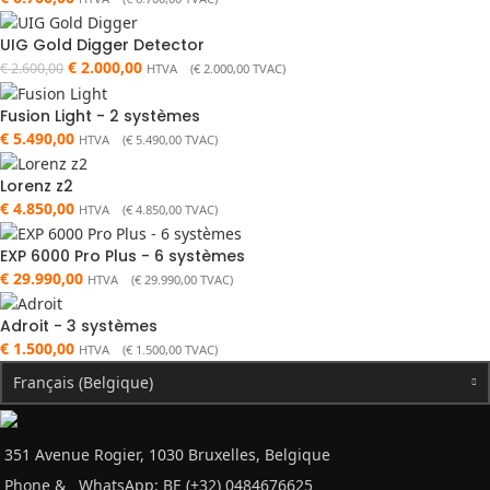
UIG Gold Digger Detector
€
2.000,00
€
2.600,00
HTVA (
€
2.000,00
TVAC)
Fusion Light - 2 systèmes
€
5.490,00
HTVA (
€
5.490,00
TVAC)
Lorenz z2
€
4.850,00
HTVA (
€
4.850,00
TVAC)
EXP 6000 Pro Plus - 6 systèmes
€
29.990,00
HTVA (
€
29.990,00
TVAC)
Adroit - 3 systèmes
€
1.500,00
HTVA (
€
1.500,00
TVAC)
Français (Belgique)
351 Avenue Rogier, 1030 Bruxelles, Belgique
Phone &
WhatsApp: BE (+32) 0484676625