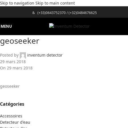
Skip to navigation
Skip to main content
&
(+33)0643752370
/
(+32)0484676625
MENU
geoseeker
Posted by
inventum detector
29 mars 2018
On 29 mars 2018
geoseeker
Catégories
Accessoires
Detecteur d'eau