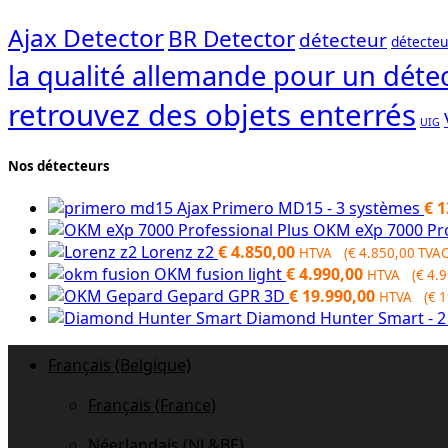
Ajax Detector
BR Detector
détecteur
détecteu
la qualité allemande pour un détec
retrouvez des objets enterrés
UIG
Nos détecteurs
Ajax Primero MD15 - 3 systèmes
€
1
OKM eXp 7000 Pro
Lorenz z2
€
4.850,00
HTVA (
€
4.850,00
TVAC
OKM fusion light
€
4.990,00
HTVA (
€
4.9
Gepard GPR 3D
€
19.990,00
HTVA (
€
1
Diamond Hunter Smart - 
Français (Belgique)
Français (France)
Néerlandais (NL&BE)