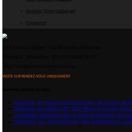
Anglais (International)
Espagnol
351 Avenue Rogier, 1030 Bruxelles, Belgique
Phone &
WhatsApp: BE (+32) 0484676625
Mail:
info@inventumdetector.be
VISITE SUR RENDEZ-VOUS UNIQUEMENT
Derniers articles du blog
Détecteur de métaux professionnel : découvrez les 
Détecteur de métaux 3D : Easy Way sur le banc d’ess
Le meilleur détecteur d’or grande profondeur 5m r
Détecteur d’or professionnel : des appareils qui s’ad