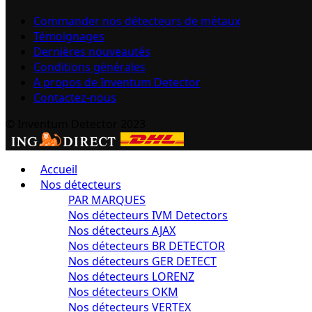
Commander nos détecteurs de métaux
Témoignages
Dernières nouveautés
Conditions générales
A propos de Inventum Detector
Contactez-nous
© Inventum Detector 2023
Accueil
Nos détecteurs
PAR MARQUES
Nos détecteurs IVM Detectors
Nos détecteurs AJAX
Nos détecteurs BR DETECTOR
Nos détecteurs GER DETECT
Nos détecteurs LORENZ
Nos détecteurs OKM
Nos détecteurs VERTEX