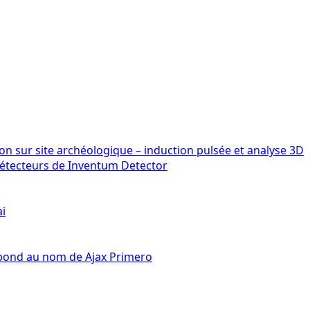
détecteurs de Inventum Detector
ai
épond au nom de Ajax Primero