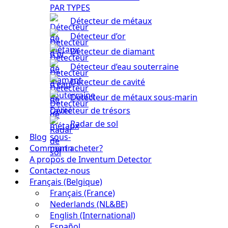
PAR TYPES
Détecteur de métaux
Détecteur d’or
Détecteur de diamant
Détecteur d’eau souterraine
Détecteur de cavité
Détecteur de métaux sous-marin
Détecteur de trésors
Radar de sol
Blog
Comment acheter?
A propos de Inventum Detector
Contactez-nous
Français (Belgique)
Français (France)
Nederlands (NL&BE)
English (International)
Español