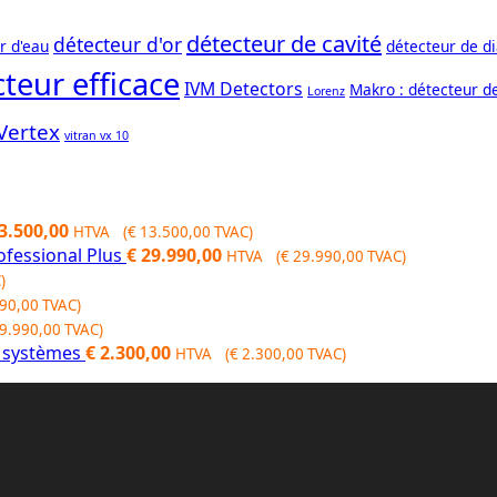
détecteur de cavité
détecteur d'or
r d'eau
détecteur de d
teur efficace
IVM Detectors
Makro : détecteur d
Lorenz
Vertex
vitran vx 10
3.500,00
HTVA (
€
13.500,00
TVAC)
fessional Plus
€
29.990,00
HTVA (
€
29.990,00
TVAC)
)
90,00
TVAC)
9.990,00
TVAC)
2 systèmes
€
2.300,00
HTVA (
€
2.300,00
TVAC)