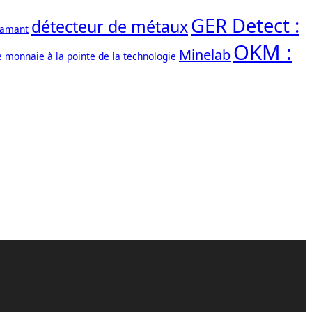
GER Detect :
détecteur de métaux
iamant
OKM :
Minelab
e monnaie à la pointe de la technologie