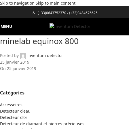
Skip to navigation
Skip to main content
&
(+33)0643752370
/
(+32)0484676625
MENU
minelab equinox 800
Posted by
inventum detector
25 janvier 2019
On 25 janvier 2019
Catégories
Accessoires
Detecteur d'eau
Detecteur d'or
Détecteur de diamant et pierres précieuses