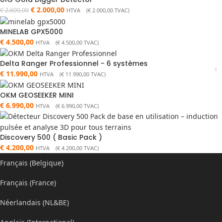
€
2.000,00
€
2.600,00
HTVA (
€
2.000,00
TVAC)
MINELAB GPX5000
€
4.500,00
HTVA (
€
4.500,00
TVAC)
Delta Ranger Professionnel - 6 systèmes
€
11.990,00
HTVA (
€
11.990,00
TVAC)
OKM GEOSEEKER MINI
€
6.990,00
HTVA (
€
6.990,00
TVAC)
Discovery 500 ( Basic Pack )
€
4.200,00
HTVA (
€
4.200,00
TVAC)
Français (Belgique)
Français (France)
Néerlandais (NL&BE)