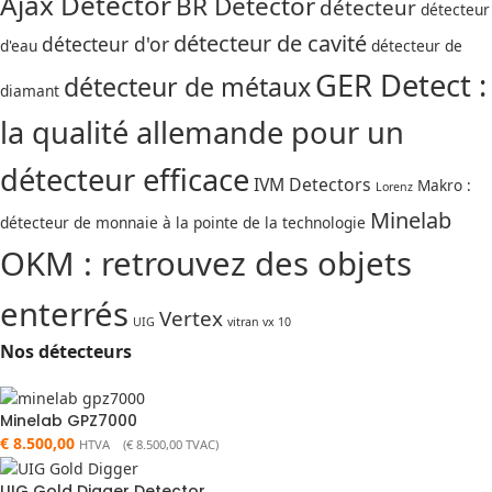
Ajax Detector
BR Detector
détecteur
détecteur
détecteur de cavité
détecteur d'or
d'eau
détecteur de
GER Detect :
détecteur de métaux
diamant
la qualité allemande pour un
détecteur efficace
IVM Detectors
Makro :
Lorenz
Minelab
détecteur de monnaie à la pointe de la technologie
OKM : retrouvez des objets
enterrés
Vertex
UIG
vitran vx 10
Nos détecteurs
Minelab GPZ7000
€
8.500,00
HTVA (
€
8.500,00
TVAC)
UIG Gold Digger Detector