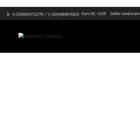
Euro (€) - EUR
Dollar américain
&
(+33)0643752370
/
(+32)0484676625