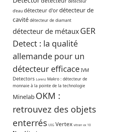
Detector
détecteur
détecteur
détecteur de
détecteur d'or
d'eau
cavité
détecteur de diamant
GER
détecteur de métaux
Detect : la qualité
allemande pour un
détecteur efficace
IVM
Detectors
Makro : détecteur de
Lorenz
monnaie à la pointe de la technologie
OKM :
Minelab
retrouvez des objets
enterrés
Vertex
UIG
vitran vx 10