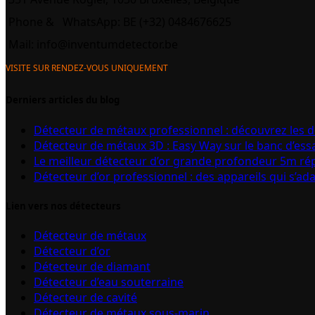
Phone &
WhatsApp: BE (+32) 0484676625
Mail:
info@inventumdetector.be
VISITE SUR RENDEZ-VOUS UNIQUEMENT
Derniers articles du blog
Détecteur de métaux professionnel : découvrez les 
Détecteur de métaux 3D : Easy Way sur le banc d’ess
Le meilleur détecteur d’or grande profondeur 5m r
Détecteur d’or professionnel : des appareils qui s’ad
Lien vers nos détecteurs
Détecteur de métaux
Détecteur d’or
Détecteur de diamant
Détecteur d’eau souterraine
Détecteur de cavité
Détecteur de métaux sous-marin