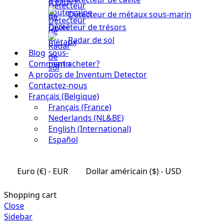
Détecteur de métaux sous-marin
Détecteur de trésors
Radar de sol
Blog
Comment acheter?
A propos de Inventum Detector
Contactez-nous
Français (Belgique)
Français (France)
Nederlands (NL&BE)
English (International)
Español
Euro (€) - EUR
Dollar américain ($) - USD
Shopping cart
Close
Sidebar