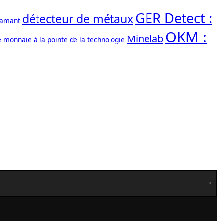
GER Detect :
détecteur de métaux
iamant
OKM :
Minelab
e monnaie à la pointe de la technologie