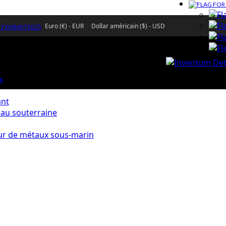
Euro (€) - EUR
Dollar américain ($) - USD
32)0484676625
x
ant
eau souterraine
ur de métaux sous-marin