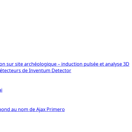
détecteurs de Inventum Detector
ai
épond au nom de Ajax Primero