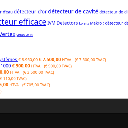
détecteur de cavité
détecteur d'or
r d'eau
détecteur de d
teur efficace
IVM Detectors
Makro : détecteur d
Lorenz
Vertex
vitran vx 10
Original
Current
systèmes
€
7.500,00
€
8.950,00
HTVA (
€
7.500,00
TVAC)
price
price
 1000
€
900,00
HTVA (
€
900,00
TVAC)
nal
Current
was:
is:
0,00
HTVA (
€
3.500,00
TVAC)
price
€ 8.950,00.
€ 7.500,00.
€
110,00
TVAC)
is:
5,00
HTVA (
€
705,00
TVAC)
0,00.
€ 3.500,00.
)