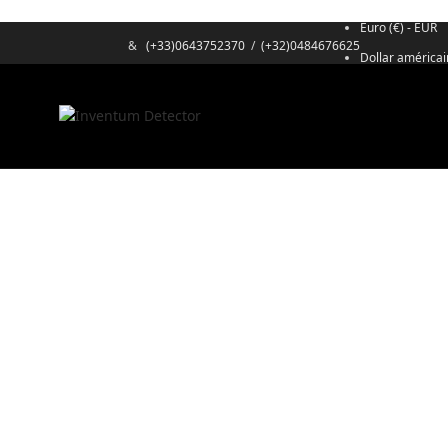
Euro (€) - EUR
&
(+33)0643752370
/
(+32)0484676625
Dollar américai