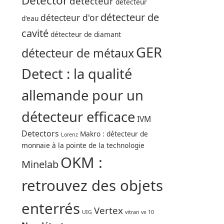
Detector
détecteur
détecteur
détecteur de
détecteur d'or
d'eau
cavité
détecteur de diamant
GER
détecteur de métaux
Detect : la qualité
allemande pour un
détecteur efficace
IVM
Detectors
Makro : détecteur de
Lorenz
monnaie à la pointe de la technologie
OKM :
Minelab
retrouvez des objets
enterrés
Vertex
UIG
vitran vx 10