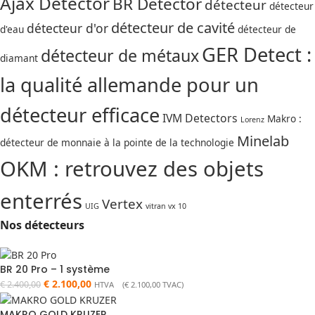
Ajax Detector
BR Detector
détecteur
détecteur
détecteur de cavité
détecteur d'or
d'eau
détecteur de
GER Detect :
détecteur de métaux
diamant
la qualité allemande pour un
détecteur efficace
IVM Detectors
Makro :
Lorenz
Minelab
détecteur de monnaie à la pointe de la technologie
OKM : retrouvez des objets
enterrés
Vertex
UIG
vitran vx 10
Nos détecteurs
BR 20 Pro – 1 système
€
2.100,00
€
2.400,00
HTVA (
€
2.100,00
TVAC)
MAKRO GOLD KRUZER