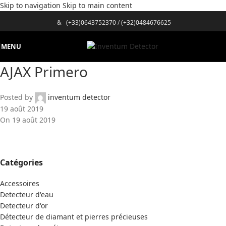
Skip to navigation
Skip to main content
&
(+33)0643752370
/
(+32)0484676625
MENU
AJAX Primero
Posted by
inventum detector
19 août 2019
On 19 août 2019
Catégories
Accessoires
Detecteur d'eau
Detecteur d'or
Détecteur de diamant et pierres précieuses