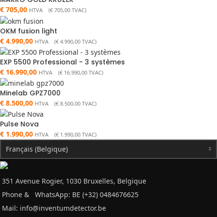
€
705,00
HTVA (
€
705,00
TVAC)
OKM fusion light
€
4.990,00
HTVA (
€
4.990,00
TVAC)
EXP 5500 Professional - 3 systèmes
€
16.990,00
HTVA (
€
16.990,00
TVAC)
Minelab GPZ7000
€
8.500,00
HTVA (
€
8.500,00
TVAC)
Pulse Nova
€
1.990,00
HTVA (
€
1.990,00
TVAC)
Français (Belgique)
351 Avenue Rogier, 1030 Bruxelles, Belgique
Phone &
WhatsApp: BE (+32) 0484676625
Mail:
info@inventumdetector.be