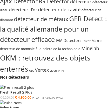
Ajax Detector
BR Detector
détecteur
détecteur
détecteur de cavité
détecteur d'or
d'eau
détecteur de
GER Detect :
détecteur de métaux
diamant
la qualité allemande pour un
détecteur efficace
IVM Detectors
Makro :
Lorenz
Minelab
détecteur de monnaie à la pointe de la technologie
OKM : retrouvez des objets
enterrés
Vertex
UIG
vitran vx 10
Nos détecteurs
Fresh Result 2 Plus
€
4.950,00
€
6.200,00
HTVA (
€
4.950,00
TVAC)
Pulse Nova