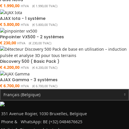
€
1.990,00
HTVA (
€
1.990,00
TVAC)
AJAX Iota - 1 système
€
5.800,00
HTVA (
€
5.800,00
TVAC)
Pinpointer VX500 - 2 systèmes
€
230,00
HTVA (
€
230,00
TVAC)
Discovery 500 ( Basic Pack )
€
4.200,00
HTVA (
€
4.200,00
TVAC)
AJAX Gamma - 3 systèmes
€
6.700,00
HTVA (
€
6.700,00
TVAC)
Français (Belgique)
351 Avenue Rogier, 1030 Bruxelles, Belgique
Phone &
WhatsApp: BE (+32) 0484676625