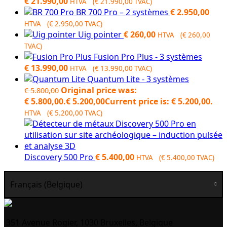
€
21.990,00
HTVA (
€
21.990,00
TVAC)
BR 700 Pro – 2 systèmes
€
2.950,00
HTVA (
€
2.950,00
TVAC)
Uig pointer
€
260,00
HTVA (
€
260,00
TVAC)
Fusion Pro Plus - 3 systèmes
€
13.990,00
HTVA (
€
13.990,00
TVAC)
Quantum Lite - 3 systèmes
Original price was:
€
5.800,00
€ 5.800,00.
€
5.200,00
Current price is: € 5.200,00.
HTVA (
€
5.200,00
TVAC)
Discovery 500 Pro
€
5.400,00
HTVA (
€
5.400,00
TVAC)
Français (Belgique)
351 Avenue Rogier, 1030 Bruxelles, Belgique