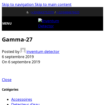
Skip to navigation
Skip to main content
&
(+33)0643752370
/
(+32)0484676625
MENU
Gamma-27
Posted by
inventum detector
6 septembre 2019
On 6 septembre 2019
Close
Catégories
Accessoires
Detecteur d'eau