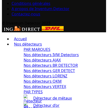
Conditions générales
A propos de Inventum Detector
Contactez-nous
© Inventum Detector 2023
Accueil
Nos détecteurs
PAR MARQUES
Nos détecteurs IVM Detectors
Nos détecteurs AJAX
Nos détecteurs BR DETECTOR
Nos détecteurs GER DETECT
Nos détecteurs LORENZ
Nos détecteurs OKM
Nos détecteurs VERTEX
PAR TYPES
Détecteur de métaux
Détecteur d’or