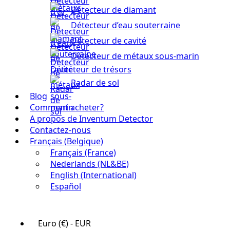
Détecteur de diamant
Détecteur d’eau souterraine
Détecteur de cavité
Détecteur de métaux sous-marin
Détecteur de trésors
Radar de sol
Blog
Comment acheter?
A propos de Inventum Detector
Contactez-nous
Français (Belgique)
Français (France)
Nederlands (NL&BE)
English (International)
Español
Euro (€) - EUR