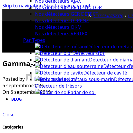
Nos détecteurs AJAX
Skip to navigation
Skip to main content
Nos détecteurs BR DETECTOR
Nos détecteurs GER DETECT
&
(+33)0643752370
/
(+
Nos détecteurs LORENZ
Nos détecteurs OKM
Nos détecteurs VERTEX
Par Types
Détecteur de métau
Détecteur d’or
Détecteur de diam
Gamma-20
Détecteur d’
Détecteur de cavité
Posted by
inventum detector
Détecte
6 septembre 2019
Détecteur de trésors
On 6 septembre 2019
Radar de sol
BLOG
Close
Catégories