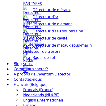
PAR TYPES
Détecteur de métaux
Détecteur d’or
Détecteur de diamant
Détecteur d’eau souterraine
Détecteur de cavité
Détecteur de métaux sous-marin
Détecteur de trésors
Radar de sol
Blog
Comment acheter?
A propos de Inventum Detector
Contactez-nous
Français (Belgique)
Français (France)
Nederlands (NL&BE)
English (International)
Español