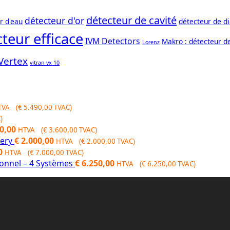
détecteur de cavité
détecteur d'or
r d'eau
détecteur de d
teur efficace
IVM Detectors
Makro : détecteur d
Lorenz
Vertex
vitran vx 10
TVA (
€
5.490,00
TVAC)
)
nal
Current
0,00
HTVA (
€
3.600,00
TVAC)
price
gery
€
2.000,00
HTVA (
€
2.000,00
TVAC)
Current
is:
0
HTVA (
€
7.000,00
TVAC)
0,00.
price
€ 3.600,00.
ionnel – 4 Systèmes
€
6.250,00
HTVA (
€
6.250,00
TVAC)
is:
00.
€ 7.000,00.