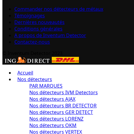
Commander nos détecteurs de métaux
Témoignages
Dernières nouveautés
Conditions générales
A propos de Inventum Detector
Contactez-nous
© Inventum Detector 2023
Accueil
Nos détecteurs
PAR MARQUES
Nos détecteurs IVM Detectors
Nos détecteurs AJAX
Nos détecteurs BR DETECTOR
Nos détecteurs GER DETECT
Nos détecteurs LORENZ
Nos détecteurs OKM
Nos détecteurs VERTEX