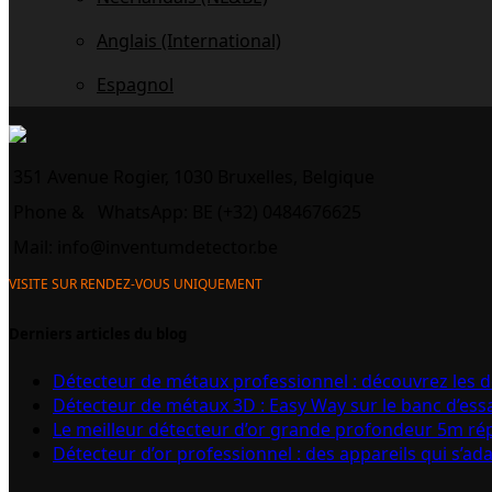
Anglais (International)
Espagnol
351 Avenue Rogier, 1030 Bruxelles, Belgique
Phone &
WhatsApp: BE (+32) 0484676625
Mail:
info@inventumdetector.be
VISITE SUR RENDEZ-VOUS UNIQUEMENT
Derniers articles du blog
Détecteur de métaux professionnel : découvrez les 
Détecteur de métaux 3D : Easy Way sur le banc d’ess
Le meilleur détecteur d’or grande profondeur 5m r
Détecteur d’or professionnel : des appareils qui s’ad