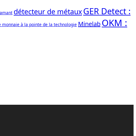
GER Detect :
détecteur de métaux
iamant
OKM :
Minelab
e monnaie à la pointe de la technologie