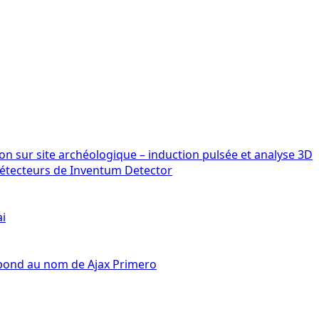
détecteurs de Inventum Detector
ai
épond au nom de Ajax Primero