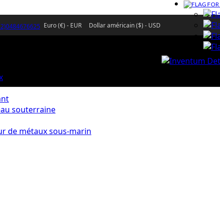
Euro (€) - EUR
Dollar américain ($) - USD
32)0484676625
x
ant
eau souterraine
ur de métaux sous-marin