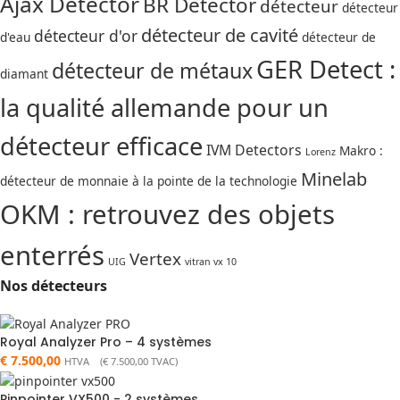
Ajax Detector
BR Detector
détecteur
détecteur
détecteur de cavité
détecteur d'or
d'eau
détecteur de
GER Detect :
détecteur de métaux
diamant
la qualité allemande pour un
détecteur efficace
IVM Detectors
Makro :
Lorenz
Minelab
détecteur de monnaie à la pointe de la technologie
OKM : retrouvez des objets
enterrés
Vertex
UIG
vitran vx 10
Nos détecteurs
Royal Analyzer Pro – 4 systèmes
€
7.500,00
HTVA (
€
7.500,00
TVAC)
Pinpointer VX500 - 2 systèmes