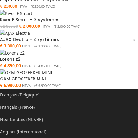
€
230,00
HTVA (
€
230,00
TVAC)
River F Smart - 3 systèmes
€
2.000,00
€
2.800,00
HTVA (
€
2.000,00
TVAC)
AJAX Electra - 2 systèmes
€
3.300,00
HTVA (
€
3.300,00
TVAC)
Lorenz z2
€
4.850,00
HTVA (
€
4.850,00
TVAC)
OKM GEOSEEKER MINI
€
6.990,00
HTVA (
€
6.990,00
TVAC)
Français (Belgique)
Français (France)
Néerlandais (NL&BE)
Anglais (International)