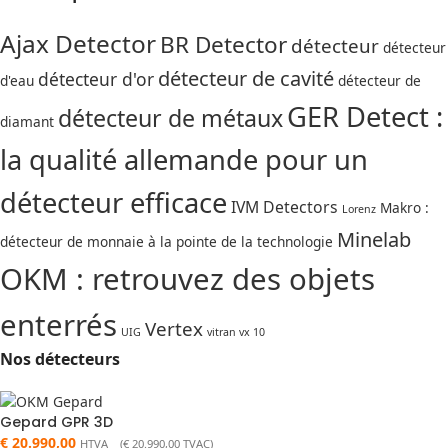
Ajax Detector
BR Detector
détecteur
détecteur
détecteur de cavité
détecteur d'or
d'eau
détecteur de
GER Detect :
détecteur de métaux
diamant
la qualité allemande pour un
détecteur efficace
IVM Detectors
Makro :
Lorenz
Minelab
détecteur de monnaie à la pointe de la technologie
OKM : retrouvez des objets
enterrés
Vertex
UIG
vitran vx 10
Nos détecteurs
Gepard GPR 3D
€
20.990,00
HTVA (
€
20.990,00
TVAC)