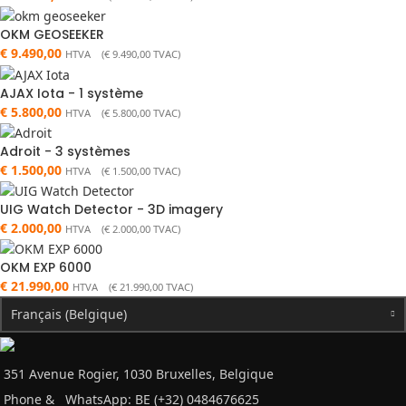
OKM GEOSEEKER
€
9.490,00
HTVA (
€
9.490,00
TVAC)
AJAX Iota - 1 système
€
5.800,00
HTVA (
€
5.800,00
TVAC)
Adroit - 3 systèmes
€
1.500,00
HTVA (
€
1.500,00
TVAC)
UIG Watch Detector - 3D imagery
€
2.000,00
HTVA (
€
2.000,00
TVAC)
OKM EXP 6000
€
21.990,00
HTVA (
€
21.990,00
TVAC)
Français (Belgique)
351 Avenue Rogier, 1030 Bruxelles, Belgique
Phone &
WhatsApp: BE (+32) 0484676625