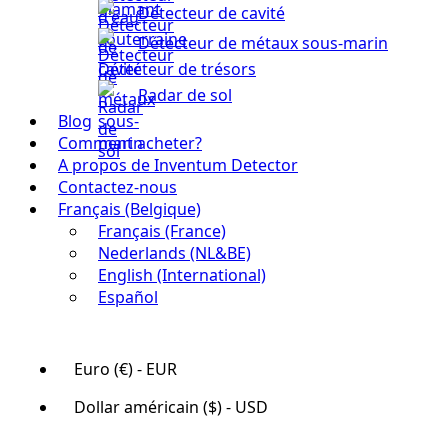
Détecteur de cavité
Détecteur de métaux sous-marin
Détecteur de trésors
Radar de sol
Blog
Comment acheter?
A propos de Inventum Detector
Contactez-nous
Français (Belgique)
Français (France)
Nederlands (NL&BE)
English (International)
Español
Euro (€) - EUR
Dollar américain ($) - USD