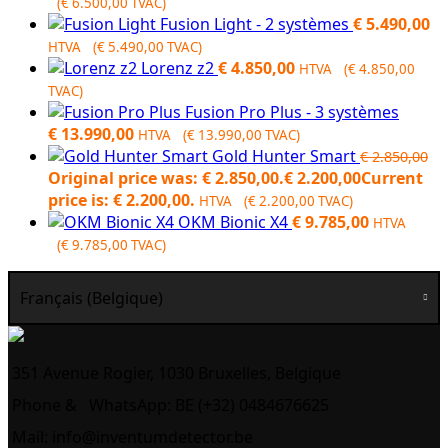
(
€
6.500,00
TVAC)
Fusion Light - 2 systèmes
€
5.490,00
HTVA (
€
5.490,00
TVAC)
Lorenz z2
€
4.850,00
HTVA (
€
4.850,00
TVAC)
Fusion Pro Plus - 3 systèmes
€
13.990,00
HTVA (
€
13.990,00
TVAC)
Gold Hunter Smart
€
2.850,00
Original price was: € 2.850,00.
€
2.200,00
Current
price is: € 2.200,00.
HTVA (
€
2.200,00
TVAC)
OKM Bionic X4
€
9.785,00
HTVA
(
€
9.785,00
TVAC)
Français (Belgique)
351 Avenue Rogier, 1030 Bruxelles, Belgique
Phone &
WhatsApp: BE (+32) 0484676625
Mail:
info@inventumdetector.be