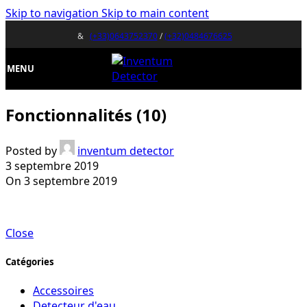
Skip to navigation
Skip to main content
&
(+33)0643752370
/
(+32)0484676625
MENU
Fonctionnalités (10)
Posted by
inventum detector
3 septembre 2019
On 3 septembre 2019
Close
Catégories
Accessoires
Detecteur d'eau