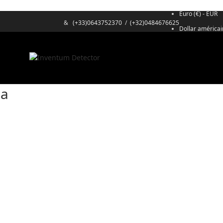
Euro (€) - EUR
&
(+33)0643752370
/
(+32)0484676625
Dollar américai
ma