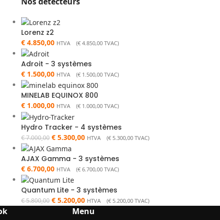
Nos détecteurs
Lorenz z2
€
4.850,00
HTVA (
€
4.850,00
TVAC)
Adroit - 3 systèmes
€
1.500,00
HTVA (
€
1.500,00
TVAC)
MINELAB EQUINOX 800
€
1.000,00
HTVA (
€
1.000,00
TVAC)
Hydro Tracker - 4 systèmes
€
5.300,00
€
7.000,00
HTVA (
€
5.300,00
TVAC)
AJAX Gamma - 3 systèmes
€
6.700,00
HTVA (
€
6.700,00
TVAC)
Quantum Lite - 3 systèmes
€
5.200,00
€
5.800,00
HTVA (
€
5.200,00
TVAC)
ok
Menu