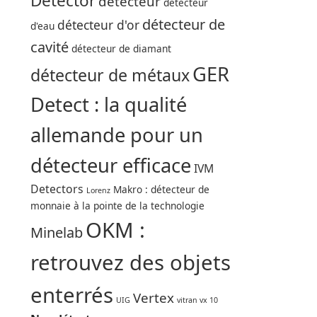
Detector
détecteur
détecteur
détecteur de
détecteur d'or
d'eau
cavité
détecteur de diamant
GER
détecteur de métaux
Detect : la qualité
allemande pour un
détecteur efficace
IVM
Detectors
Makro : détecteur de
Lorenz
monnaie à la pointe de la technologie
OKM :
Minelab
retrouvez des objets
enterrés
Vertex
UIG
vitran vx 10