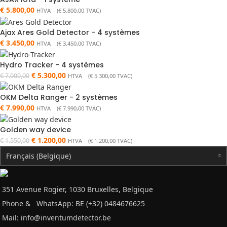
€
5.800,00
HTVA (
€
5.800,00
TVAC)
Ajax Ares Gold Detector - 4 systèmes
€
3.450,00
HTVA (
€
3.450,00
TVAC)
Hydro Tracker - 4 systèmes
€
5.300,00
€
7.000,00
HTVA (
€
5.300,00
TVAC)
OKM Delta Ranger - 2 systèmes
€
7.990,00
HTVA (
€
7.990,00
TVAC)
Golden way device
€
1.200,00
€
1.550,00
HTVA (
€
1.200,00
TVAC)
Français (Belgique)
351 Avenue Rogier, 1030 Bruxelles, Belgique
Phone &
WhatsApp: BE (+32) 0484676625
Mail:
info@inventumdetector.be