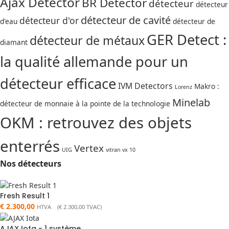
Ajax Detector
BR Detector
détecteur
détecteur
détecteur de cavité
détecteur d'or
d'eau
détecteur de
GER Detect :
détecteur de métaux
diamant
la qualité allemande pour un
détecteur efficace
IVM Detectors
Makro :
Lorenz
Minelab
détecteur de monnaie à la pointe de la technologie
OKM : retrouvez des objets
enterrés
Vertex
UIG
vitran vx 10
Nos détecteurs
Fresh Result 1
€
2.300,00
HTVA (
€
2.300,00
TVAC)
AJAX Iota - 1 système