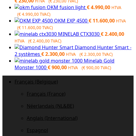
€
230,00
HTVA (
€
230,00
TVAC)
OKM fusion light
€
4.990,00
HTVA
(
€
4.990,00
TVAC)
OKM EXP 4500
€
11.600,00
HTVA
(
€
11.600,00
TVAC)
MINELAB CTX3030
€
2.400,00
HTVA (
€
2.400,00
TVAC)
Diamond Hunter Smart -
2 systèmes
€
2.300,00
HTVA (
€
2.300,00
TVAC)
Minelab Gold
Monster 1000
€
900,00
HTVA (
€
900,00
TVAC)
Français (Belgique)
Français (France)
Néerlandais (NL&BE)
Anglais (International)
Espagnol