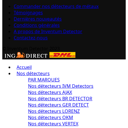
Commander nos détecteurs de métaux
Témoignages
Dernières nouveautés
Conditions générales
A propos de Inventum Detector
Contactez-nous
© Inventum Detector 2023
Accueil
Nos détecteurs
PAR MARQUES
Nos détecteurs IVM Detectors
Nos détecteurs AJAX
Nos détecteurs BR DETECTOR
Nos détecteurs GER DETECT
Nos détecteurs LORENZ
Nos détecteurs OKM
Nos détecteurs VERTEX