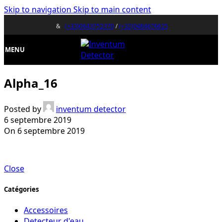
Skip to navigation
Skip to main content
&
(+33)0643752370
/
(+32)0484676625
MENU
Alpha_16
Posted by
inventum detector
6 septembre 2019
On 6 septembre 2019
Close
Catégories
Accessoires
Detecteur d'eau