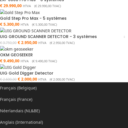
€
29.990,00
HTVA (
€
29.990,00
TVAC)
Gold Step Pro Max - 5 systèmes
€
5.300,00
HTVA (
€
5.300,00
TVAC)
UIG GROUND SCANNER DETECTOR - 3 systèmes
€
2.950,00
€
3.750,00
HTVA (
€
2.950,00
TVAC)
OKM GEOSEEKER
€
9.490,00
HTVA (
€
9.490,00
TVAC)
UIG Gold Digger Detector
€
2.000,00
€
2.600,00
HTVA (
€
2.000,00
TVAC)
Français (Belgique)
Français (France)
Néerlandais (NL&BE)
Anglais (International)