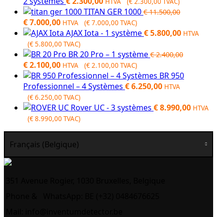
2 systèmes
€
2.300,00
HTVA (
€
2.300,00
TVAC)
TITAN GER 1000
€
11.500,00
Original
Current
€
7.000,00
HTVA (
€
7.000,00
TVAC)
price
price
AJAX Iota - 1 système
€
5.800,00
HTVA
was:
is:
(
€
5.800,00
TVAC)
€ 11.500,00.
€ 7.000,00.
BR 20 Pro – 1 système
€
2.400,00
Original
Current
€
2.100,00
HTVA (
€
2.100,00
TVAC)
price
price
BR 950
was:
is:
Professionnel – 4 Systèmes
€
6.250,00
HTVA
€ 2.400,00.
€ 2.100,00.
(
€
6.250,00
TVAC)
Rover UC - 3 systèmes
€
8.990,00
HTVA
(
€
8.990,00
TVAC)
Français (Belgique)
351 Avenue Rogier, 1030 Bruxelles, Belgique
Phone &
WhatsApp: BE (+32) 0484676625
Mail:
info@inventumdetector.be