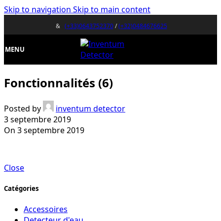
Skip to navigation
Skip to main content
&
(+33)0643752370
/
(+32)0484676625
MENU
Fonctionnalités (6)
Posted by
inventum detector
3 septembre 2019
On 3 septembre 2019
Close
Catégories
Accessoires
Detecteur d'eau