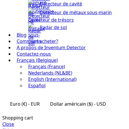
Détecteur de cavité
Détecteur de métaux sous-marin
Détecteur de trésors
Radar de sol
Blog
Comment acheter?
A propos de Inventum Detector
Contactez-nous
Français (Belgique)
Français (France)
Nederlands (NL&BE)
English (International)
Español
Euro (€) - EUR
Dollar américain ($) - USD
Shopping cart
Close