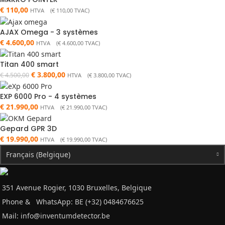
€
110,00
HTVA (
€
110,00
TVAC)
AJAX Omega - 3 systèmes
€
4.600,00
HTVA (
€
4.600,00
TVAC)
Titan 400 smart
€
3.800,00
€
4.500,00
HTVA (
€
3.800,00
TVAC)
EXP 6000 Pro - 4 systèmes
€
21.990,00
HTVA (
€
21.990,00
TVAC)
Gepard GPR 3D
€
19.990,00
HTVA (
€
19.990,00
TVAC)
Français (Belgique)
351 Avenue Rogier, 1030 Bruxelles, Belgique
Phone &
WhatsApp: BE (+32) 0484676625
Mail:
info@inventumdetector.be