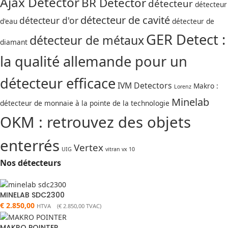
Ajax Detector
BR Detector
détecteur
détecteur
détecteur de cavité
détecteur d'or
d'eau
détecteur de
GER Detect :
détecteur de métaux
diamant
la qualité allemande pour un
détecteur efficace
IVM Detectors
Makro :
Lorenz
Minelab
détecteur de monnaie à la pointe de la technologie
OKM : retrouvez des objets
enterrés
Vertex
UIG
vitran vx 10
Nos détecteurs
MINELAB SDC2300
€
2.850,00
HTVA (
€
2.850,00
TVAC)
MAKRO POINTER