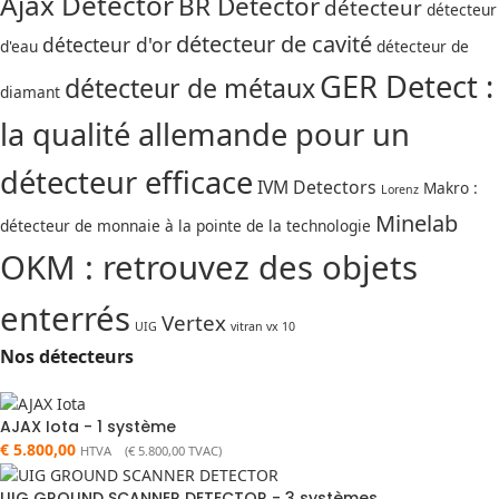
Ajax Detector
BR Detector
détecteur
détecteur
détecteur de cavité
détecteur d'or
d'eau
détecteur de
GER Detect :
détecteur de métaux
diamant
la qualité allemande pour un
détecteur efficace
IVM Detectors
Makro :
Lorenz
Minelab
détecteur de monnaie à la pointe de la technologie
OKM : retrouvez des objets
enterrés
Vertex
UIG
vitran vx 10
Nos détecteurs
AJAX Iota - 1 système
€
5.800,00
HTVA (
€
5.800,00
TVAC)
UIG GROUND SCANNER DETECTOR - 3 systèmes