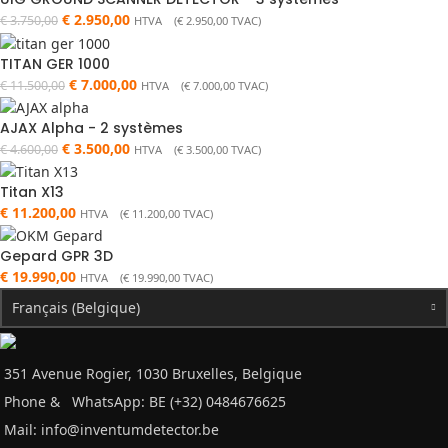
€
2.950,00
€
3.750,00
HTVA (
€
2.950,00
TVAC)
TITAN GER 1000
€
7.000,00
€
11.500,00
HTVA (
€
7.000,00
TVAC)
AJAX Alpha - 2 systèmes
€
3.500,00
€
4.600,00
HTVA (
€
3.500,00
TVAC)
Titan X13
€
11.200,00
HTVA (
€
11.200,00
TVAC)
Gepard GPR 3D
€
19.990,00
HTVA (
€
19.990,00
TVAC)
Français (Belgique)
351 Avenue Rogier, 1030 Bruxelles, Belgique
Phone &
WhatsApp: BE (+32) 0484676625
Mail:
info@inventumdetector.be