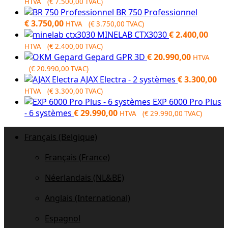
HTVA (
€
7.500,00
TVAC)
BR 750 Professionnel
€
3.750,00
HTVA (
€
3.750,00
TVAC)
MINELAB CTX3030
€
2.400,00
HTVA (
€
2.400,00
TVAC)
Gepard GPR 3D
€
20.990,00
HTVA
(
€
20.990,00
TVAC)
AJAX Electra - 2 systèmes
€
3.300,00
HTVA (
€
3.300,00
TVAC)
EXP 6000 Pro Plus
- 6 systèmes
€
29.990,00
HTVA (
€
29.990,00
TVAC)
Français (Belgique)
Français (France)
Néerlandais (NL&BE)
Anglais (International)
Espagnol