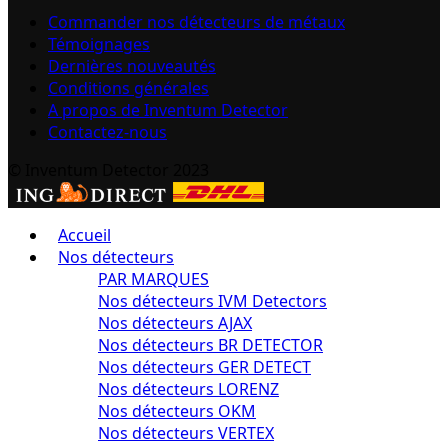
Commander nos détecteurs de métaux
Témoignages
Dernières nouveautés
Conditions générales
A propos de Inventum Detector
Contactez-nous
© Inventum Detector 2023
Accueil
Nos détecteurs
PAR MARQUES
Nos détecteurs IVM Detectors
Nos détecteurs AJAX
Nos détecteurs BR DETECTOR
Nos détecteurs GER DETECT
Nos détecteurs LORENZ
Nos détecteurs OKM
Nos détecteurs VERTEX