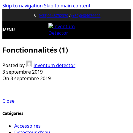
Skip to navigation
Skip to main content
&
(+33)0643752370
/
(+32)0484676625
MENU
Fonctionnalités (1)
Posted by
inventum detector
3 septembre 2019
On 3 septembre 2019
Close
Catégories
Accessoires
Detecteur d'eau