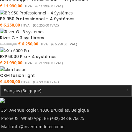
€
11.990,00
HTVA (
€
11.990,00
TVAC)
BR 950 Professionnel – 4 Systèmes
€
6.250,00
HTVA (
€
6.250,00
TVAC)
River G - 3 systèmes
€
6.250,00
€
7.900,00
HTVA (
€
6.250,00
TVAC)
EXP 6000 Pro - 4 systèmes
€
21.990,00
HTVA (
€
21.990,00
TVAC)
OKM fusion light
€
4.990,00
HTVA (
€
4.990,00
TVAC)
Français (Belgique)
351 Avenue Rogier, 1030 Bruxelles, Belgique
Phone &
WhatsApp: BE (+32) 0484676625
Mail:
info@inventumdetector.be