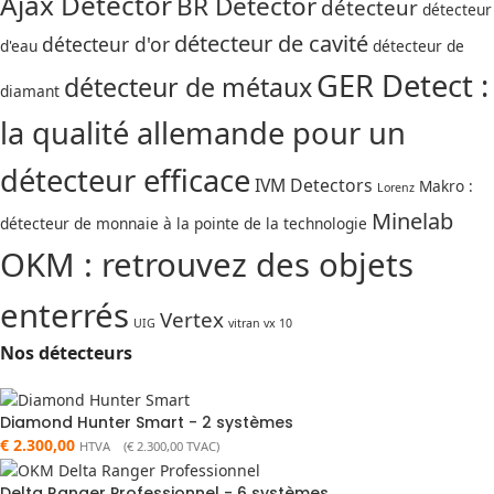
Ajax Detector
BR Detector
détecteur
détecteur
détecteur de cavité
détecteur d'or
d'eau
détecteur de
GER Detect :
détecteur de métaux
diamant
la qualité allemande pour un
détecteur efficace
IVM Detectors
Makro :
Lorenz
Minelab
détecteur de monnaie à la pointe de la technologie
OKM : retrouvez des objets
enterrés
Vertex
UIG
vitran vx 10
Nos détecteurs
Diamond Hunter Smart - 2 systèmes
€
2.300,00
HTVA (
€
2.300,00
TVAC)
Delta Ranger Professionnel - 6 systèmes