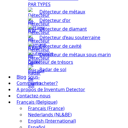
PAR TYPES
Détecteur de métaux
Détecteur d’or
Détecteur de diamant
Détecteur d’eau souterraine
Détecteur de cavité
Détecteur de métaux sous-marin
Détecteur de trésors
Radar de sol
Blog
Comment acheter?
A propos de Inventum Detector
Contactez-nous
Français (Belgique)
Français (France)
Nederlands (NL&BE)
English (International)
Español