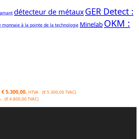
GER Detect :
détecteur de métaux
iamant
OKM :
Minelab
e monnaie à la pointe de la technologie
 € 5.300,00.
HTVA (
€
5.300,00
TVAC)
A (
€
4.800,00
TVAC)