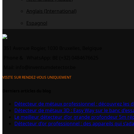
Anglais (International)
Espagnol
351 Avenue Rogier, 1030 Bruxelles, Belgique
Phone &
WhatsApp: BE (+32) 0484676625
Mail:
info@inventumdetector.be
VISITE SUR RENDEZ-VOUS UNIQUEMENT
Derniers articles du blog
Détecteur de métaux professionnel : découvrez les 
Détecteur de métaux 3D : Easy Way sur le banc d’ess
Le meilleur détecteur d’or grande profondeur 5m r
Détecteur d’or professionnel : des appareils qui s’ad