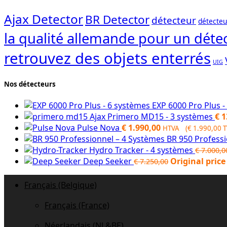
Ajax Detector
BR Detector
détecteur
détecteu
la qualité allemande pour un détec
retrouvez des objets enterrés
UIG
Nos détecteurs
EXP 6000 Pro Plus 
Ajax Primero MD15 - 3 systèmes
€
1
Pulse Nova
€
1.990,00
HTVA (
€
1.990,00
T
BR 950 Profess
Hydro Tracker - 4 systèmes
€
7.000,0
Deep Seeker
Original price
€
7.250,00
Français (Belgique)
Français (France)
Néerlandais (NL&BE)