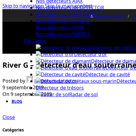
Nos détecteurs AJAX
Skip to navigation
Skip to main content
Nos détecteurs BR DETECTOR
Nos détecteurs GER DETECT
&
(+33)0643752370
/
(+
Nos détecteurs LORENZ
Nos détecteurs OKM
Nos détecteurs VERTEX
Par Types
Détecteur de métau
Détecteur d’or
Détecteur de diam
River G – détecteur d’eau souterrain
Détecteur d’
Détecteur de cavité
Posted by
inventum detector
Détecte
9 septembre 2019
Détecteur de trésors
On 9 septembre 2019
Radar de sol
BLOG
Close
Catégories