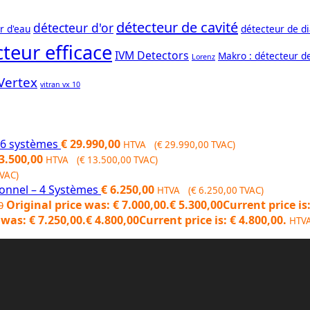
détecteur de cavité
détecteur d'or
r d'eau
détecteur de d
teur efficace
IVM Detectors
Makro : détecteur d
Lorenz
Vertex
vitran vx 10
- 6 systèmes
€
29.990,00
HTVA (
€
29.990,00
TVAC)
3.500,00
HTVA (
€
13.500,00
TVAC)
VAC)
ionnel – 4 Systèmes
€
6.250,00
HTVA (
€
6.250,00
TVAC)
Original price was: € 7.000,00.
€
5.300,00
Current price is:
0
 was: € 7.250,00.
€
4.800,00
Current price is: € 4.800,00.
HTV