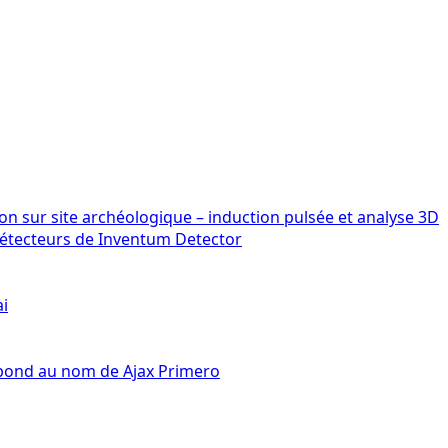
détecteurs de Inventum Detector
ai
épond au nom de Ajax Primero