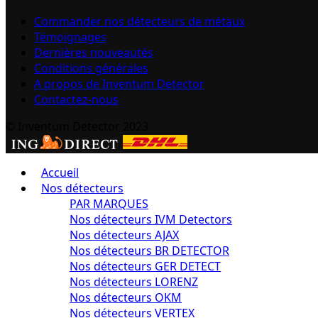
Commander nos détecteurs de métaux
Témoignages
Dernières nouveautés
Conditions générales
A propos de Inventum Detector
Contactez-nous
© Inventum Detector 2023
Accueil
Nos détecteurs
PAR MARQUES
Nos détecteurs IVM Detectors
Nos détecteurs AJAX
Nos détecteurs BR DETECTOR
Nos détecteurs GER DETECT
Nos détecteurs LORENZ
Nos détecteurs OKM
Nos détecteurs VERTEX