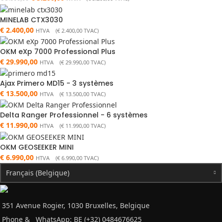
MINELAB CTX3030
€
2.400,00
HTVA (
€
2.400,00
TVAC)
OKM eXp 7000 Professional Plus
€
29.990,00
HTVA (
€
29.990,00
TVAC)
Ajax Primero MD15 - 3 systèmes
€
13.500,00
HTVA (
€
13.500,00
TVAC)
Delta Ranger Professionnel - 6 systèmes
€
11.990,00
HTVA (
€
11.990,00
TVAC)
OKM GEOSEEKER MINI
€
6.990,00
HTVA (
€
6.990,00
TVAC)
Français (Belgique)
351 Avenue Rogier, 1030 Bruxelles, Belgique
Phone &
WhatsApp: BE (+32) 0484676625