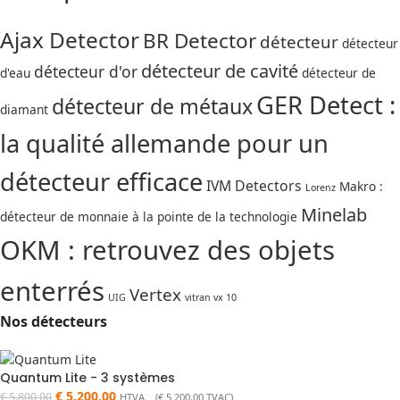
Ajax Detector
BR Detector
détecteur
détecteur
détecteur de cavité
détecteur d'or
d'eau
détecteur de
GER Detect :
détecteur de métaux
diamant
la qualité allemande pour un
détecteur efficace
IVM Detectors
Makro :
Lorenz
Minelab
détecteur de monnaie à la pointe de la technologie
OKM : retrouvez des objets
enterrés
Vertex
UIG
vitran vx 10
Nos détecteurs
Quantum Lite - 3 systèmes
€
5.200,00
€
5.800,00
HTVA (
€
5.200,00
TVAC)