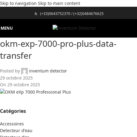
Skip to navigation
Skip to main content
&
(+33)0643752370
/
(+32)0484676625
MENU
okm-exp-7000-pro-plus-data-
transfer
Posted by
inventum detector
29 octobre 2025
On 29 octobre 2025
Catégories
Accessoires
Detecteur d'eau