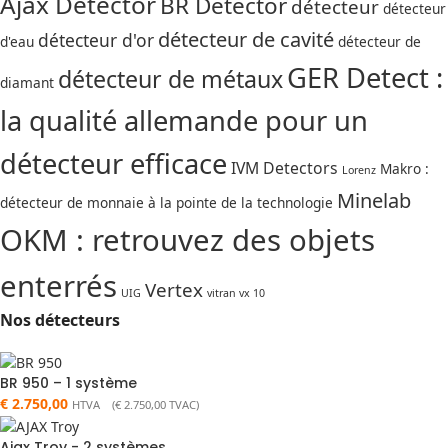
Ajax Detector
BR Detector
détecteur
détecteur
détecteur de cavité
détecteur d'or
d'eau
détecteur de
GER Detect :
détecteur de métaux
diamant
la qualité allemande pour un
détecteur efficace
IVM Detectors
Makro :
Lorenz
Minelab
détecteur de monnaie à la pointe de la technologie
OKM : retrouvez des objets
enterrés
Vertex
UIG
vitran vx 10
Nos détecteurs
BR 950 – 1 système
€
2.750,00
HTVA (
€
2.750,00
TVAC)
Ajax Troy - 2 systèmes