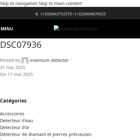
Skip to navigation
Skip to main content
&
(+33)0643752370
/
(+32)0484676625
MENU
DSC07936
Posted by
inventum detector
31 mai 2025
On 17 mai 2025
Catégories
Accessoires
Detecteur d'eau
Detecteur d'or
Détecteur de diamant et pierres précieuses