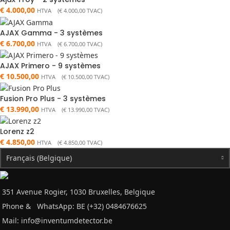
€
4.000,00
HTVA (
€
4.000,00
TVAC)
AJAX Gamma - 3 systèmes
€
6.700,00
HTVA (
€
6.700,00
TVAC)
AJAX Primero - 9 systèmes
€
10.500,00
HTVA (
€
10.500,00
TVAC)
Fusion Pro Plus - 3 systèmes
€
13.990,00
HTVA (
€
13.990,00
TVAC)
Lorenz z2
€
4.850,00
HTVA (
€
4.850,00
TVAC)
Français (Belgique)
351 Avenue Rogier, 1030 Bruxelles, Belgique
Phone &
WhatsApp: BE (+32) 0484676625
Mail:
info@inventumdetector.be